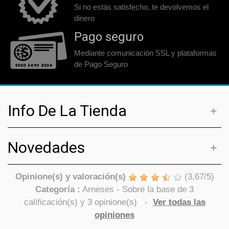
Si no estás satisfecho, te devolvemos el
dinero
Pago seguro
Mediante comunicación SSL y plataformas
de Pago Seguro
Info De La Tienda
Novedades
Opinione(s) y valoración(s)
(
3,67
/
5
)
Categoría :
Arneses
- Sobre la base de
3
calificación(s) y
3
opinione(s)
-
Ver todas las
opiniones