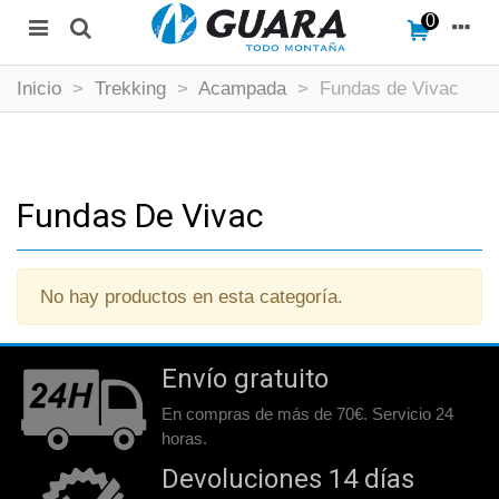
0
Inicio
>
Trekking
>
Acampada
>
Fundas de Vivac
Fundas De Vivac
No hay productos en esta categoría.
Envío gratuito
En compras de más de 70€. Servicio 24
horas.
Devoluciones 14 días