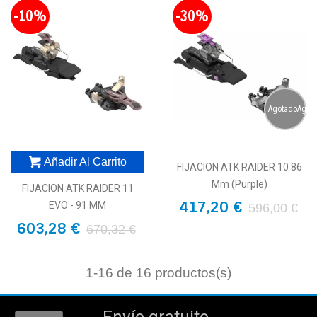
-10%
-30%
AgotadoAgot
Añadir Al Carrito
FIJACION ATK RAIDER 10 86
Mm (Purple)
FIJACION ATK RAIDER 11
417,20 €
EVO - 91 MM
596,00 €
603,28 €
670,32 €
1
-16 de 16 productos(s)