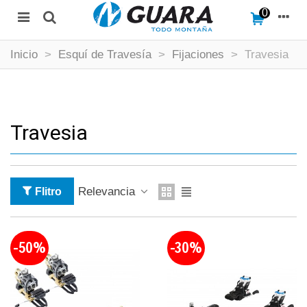
0
Inicio
>
Esquí de Travesía
>
Fijaciones
>
Travesia
Travesia
Relevancia
Flitro
-50%
-30%