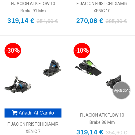
FIJACION ATK FLOW 10
FIJACION FRISTCHI DIAMIR
Brake 91 Mm
XENIC 10
319,14 €
270,06 €
354,60 €
385,80 €
-30%
-10%
AgotadoAgot
Añadir Al Carrito
FIJACION ATK FLOW 10
Brake 86 Mm
FIJACION FRISTCHI DIAMIR
319,14 €
XENIC 7
354,60 €