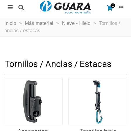
0
Inicio
>
Más material
>
Nieve - Hielo
>
Tornillos /
anclas / estacas
Tornillos / Anclas / Estacas