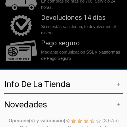
En compras de más de 70€. Servicio 24
horas.
Devoluciones 14 días
Si no estás satisfecho, te devolvemos el
dinero
Pago seguro
Mediante comunicación SSL y plataformas
de Pago Seguro
Info De La Tienda
Novedades
Opinione(s) y valoración(s)
(
3,67
/
5
)