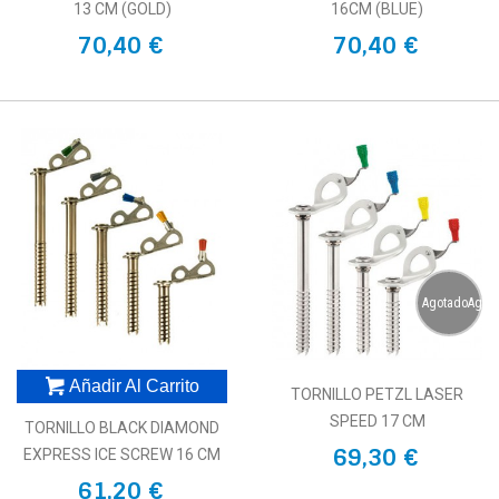
13 CM (GOLD)
16CM (BLUE)
70,40 €
70,40 €
AgotadoAgot
Añadir Al Carrito
TORNILLO PETZL LASER
SPEED 17 CM
TORNILLO BLACK DIAMOND
69,30 €
EXPRESS ICE SCREW 16 CM
61,20 €