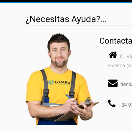
¿Necesitas Ayuda?...
Contacta
C. V
Huesca (S
tien
+34 9