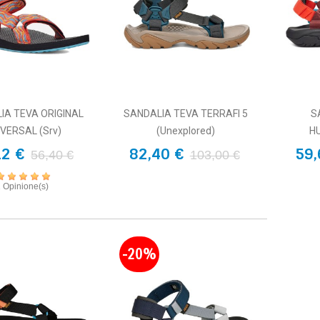
IA TEVA ORIGINAL
SANDALIA TEVA TERRAFI 5
S
IVERSAL (srv)
(Unexplored)
H
12 €
82,40 €
59,
56,40 €
103,00 €
1 Opinione(s)
-20%