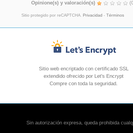
Opinione(s) y valoración(s)
(
Sitio protegido por reCAPTCHA.
Privacidad
-
Términos
Sitio web encriptado con certificado SSL
extendido ofrecido por Let's Encrypt
Compre con toda la seguridad.
Sin autorización expresa, queda prohibida cualqui