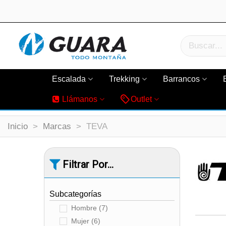
Escalada
Trekking
Barrancos
Llámanos
Outlet
Inicio
>
Marcas
>
TEVA
Filtrar Por...
Subcategorías
Hombre
(7)
Mujer
(6)