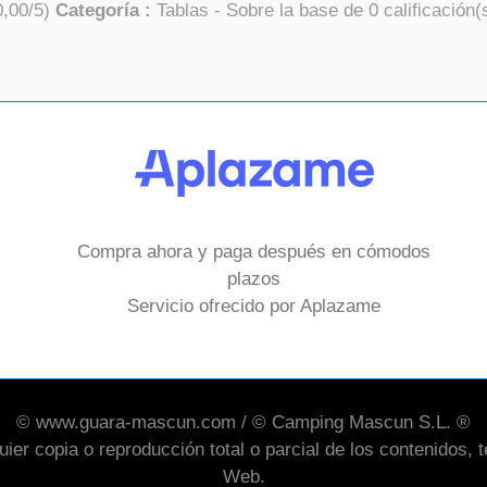
0,00
/
5
)
Categoría :
Tablas
- Sobre la base de
0
calificación(
Compra ahora y paga después en cómodos
plazos
Servicio ofrecido por Aplazame
© www.guara-mascun.com / © Camping Mascun S.L. ®
er copia o reproducción total o parcial de los contenidos, te
Web.