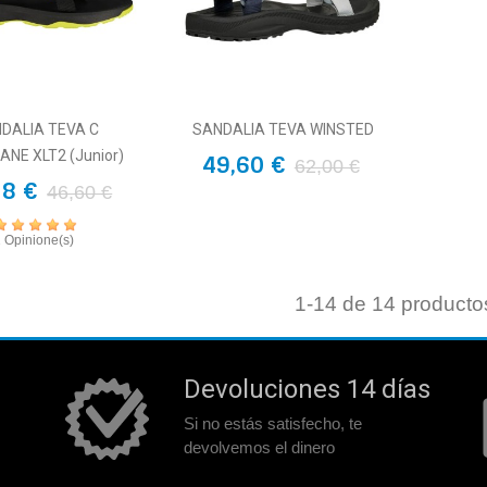
DALIA TEVA C
SANDALIA TEVA WINSTED
ANE XLT2 (Junior)
49,60 €
62,00 €
28 €
46,60 €
1 Opinione(s)
1
-14 de 14 producto
Devoluciones 14 días
Si no estás satisfecho, te
devolvemos el dinero