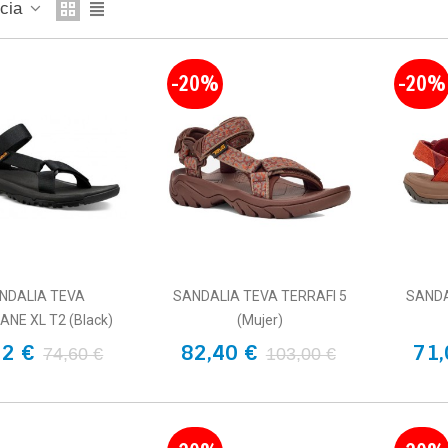
ncia
-20%
-20%
NDALIA TEVA
SANDALIA TEVA TERRAFI 5
SANDA
ANE XL T2 (Black)
(Mujer)
22 €
82,40 €
71,
74,60 €
103,00 €