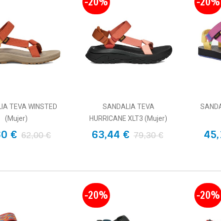
-20%
-20%
IA TEVA WINSTED
SANDALIA TEVA
SANDA
(Mujer)
HURRICANE XLT3 (Mujer)
60 €
63,44 €
45,
62,00 €
79,30 €
-20%
-20%