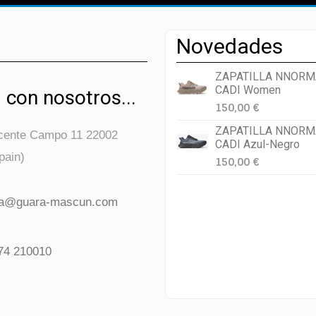
Novedades
ZAPATILLA NNORM
CADI Women
 con nosotros...
150,00 €
ZAPATILLA NNORM
icente Campo 11 22002
CADI Azul-Negro
pain)
150,00 €
da@guara-mascun.com
74 210010