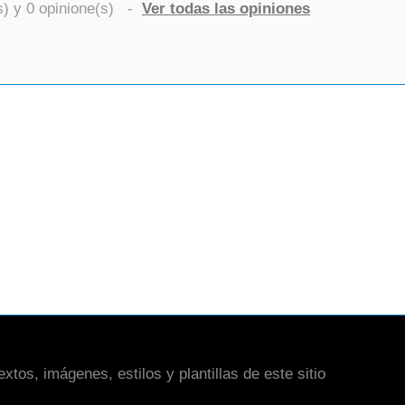
s) y
0
opinione(s)
-
Ver todas las opiniones
xtos, imágenes, estilos y plantillas de este sitio