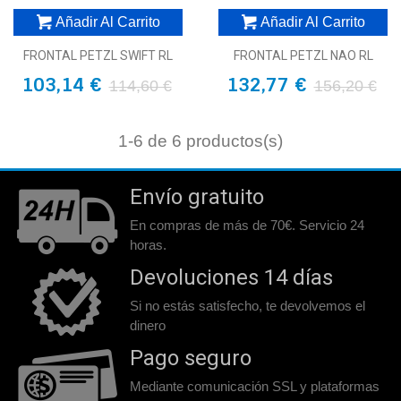
Añadir Al Carrito
Añadir Al Carrito
FRONTAL PETZL SWIFT RL
FRONTAL PETZL NAO RL
103,14 €
132,77 €
114,60 €
156,20 €
1
-6 de 6 productos(s)
Envío gratuito
En compras de más de 70€. Servicio 24
horas.
Devoluciones 14 días
Si no estás satisfecho, te devolvemos el
dinero
Pago seguro
Mediante comunicación SSL y plataformas