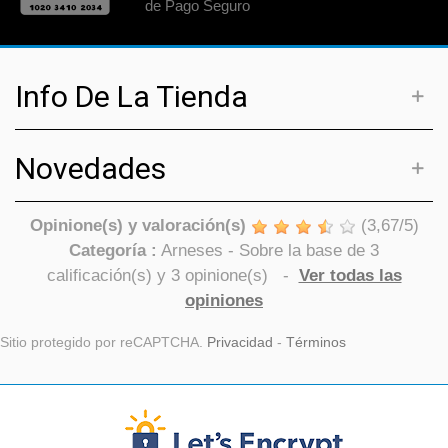
de Pago Seguro
Info De La Tienda
Novedades
Opinione(s) y valoración(s)
(
3,67
/
5
)
Categoría :
Arneses
- Sobre la base de
3
calificación(s) y
3
opinione(s)
-
Ver todas las
opiniones
Sitio protegido por reCAPTCHA.
Privacidad
-
Términos