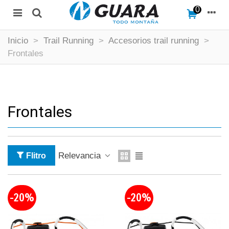
0
Inicio
>
Trail Running
>
Accesorios trail running
>
Frontales
Frontales
Relevancia
Flitro
-20%
-20%