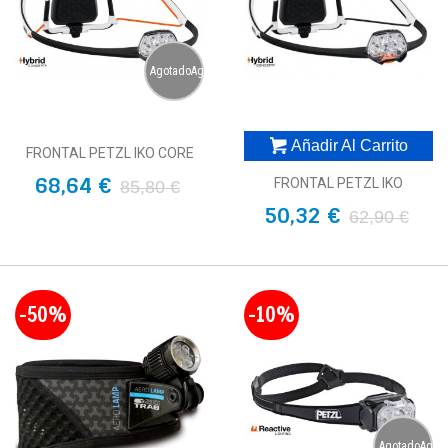
AgotadoAgotado
Añadir Al Carrito
FRONTAL PETZL IKO CORE
68,64 €
FRONTAL PETZL IKO
85,80 €
50,32 €
62,90 €
-50%
-10%
AgotadoAgot