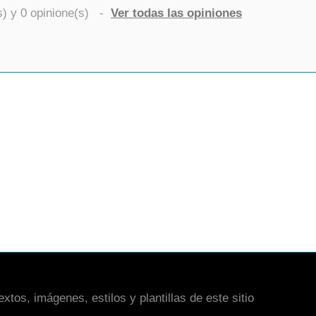
s) y
0
opinione(s)
-
Ver todas las opiniones
xtos, imágenes, estilos y plantillas de este sitio