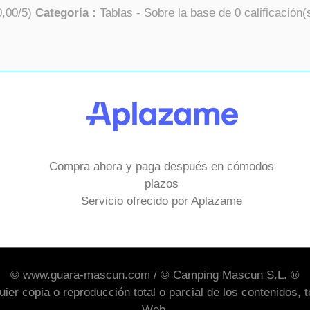
0,00
/
5
)
Categoría :
Tablas
- Sobre la base de
0
calificación(
Compra ahora y paga después en cómodos
plazos
Servicio ofrecido por Aplazame
© www.guara-mascun.com / © Camping Mascun S.L. ®
er copia o reproducción total o parcial de los contenidos, te
Web.