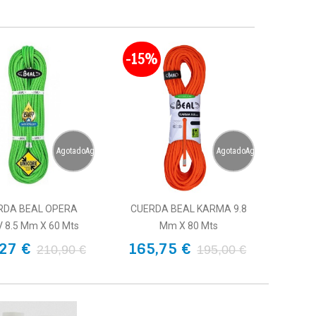
-15%
AgotadoAgotado
AgotadoAgotado
RDA BEAL OPERA
CUERDA BEAL KARMA 9.8
 8.5 Mm X 60 Mts
Mm X 80 Mts
27 €
165,75 €
210,90 €
195,00 €