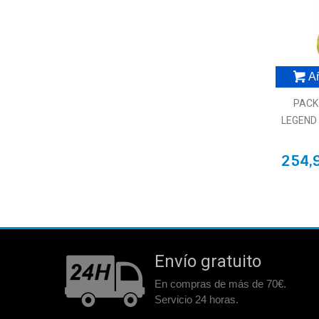
Añ
PACK
LEGEND 
254,
Envío gratuito
En compras de más de 70€.
Servicio 24 horas.