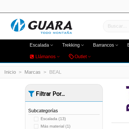
Escalada
Trekking
Barrancos
Llámanos
Outlet
Inicio
>
Marcas
>
BEAL
Filtrar Por...
Subcategorías
Escalada
(13)
Más material
(1)