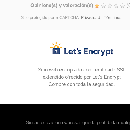
Opinione(s) y valoración(s)
(
Sitio protegido por reCAPTCHA.
Privacidad
-
Términos
Sitio web encriptado con certificado SSL
extendido ofrecido por Let's Encrypt
Compre con toda la seguridad.
Sin autorización expresa, queda prohibida cualqui