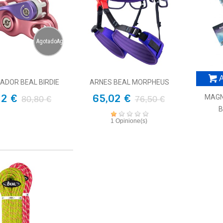
AgotadoAgotado
A
ADOR BEAL BIRDIE
ARNES BEAL MORPHEUS
72 €
65,02 €
MAGN
80,80 €
76,50 €
B
1 Opinione(s)