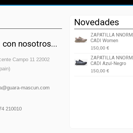
Novedades
ZAPATILLA NNORM
CADI Women
 con nosotros...
150,00 €
ZAPATILLA NNORM
icente Campo 11 22002
CADI Azul-Negro
pain)
150,00 €
da@guara-mascun.com
74 210010