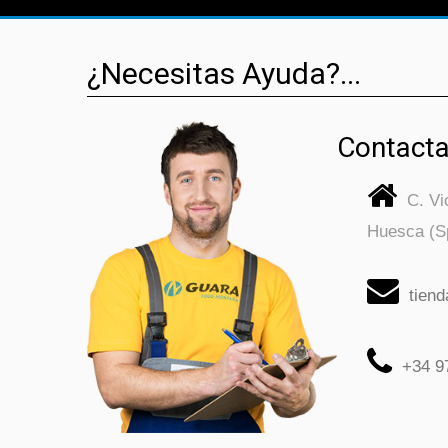
¿Necesitas Ayuda?...
Contacta
C. V
Huesca (S
tien
+34 9