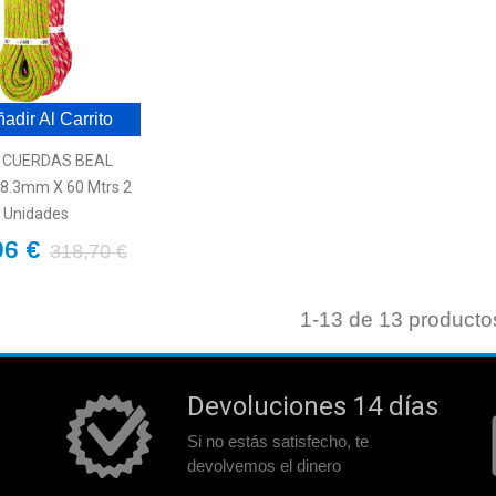
adir Al Carrito
 CUERDAS BEAL
8.3mm X 60 Mtrs 2
Unidades
96 €
318,70 €
1
-13 de 13 producto
Devoluciones 14 días
Si no estás satisfecho, te
devolvemos el dinero