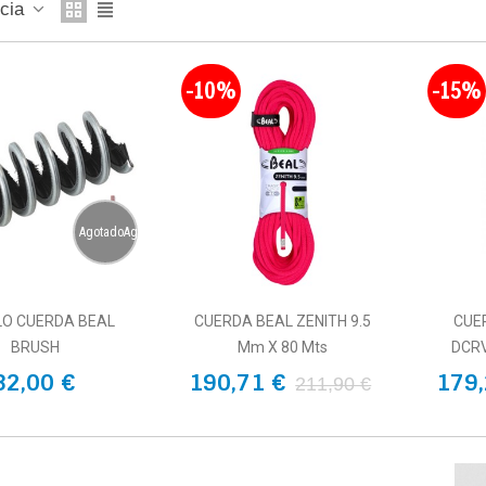
ncia
-10%
-15%
AgotadoAgotado
LO CUERDA BEAL
CUERDA BEAL ZENITH 9.5
CUE
BRUSH
Mm X 80 Mts
DCRV
32,00 €
190,71 €
179,
211,90 €