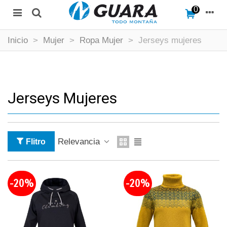
0
Inicio
>
Mujer
>
Ropa Mujer
>
Jerseys mujeres
Jerseys Mujeres
Relevancia
Flitro
-20%
-20%