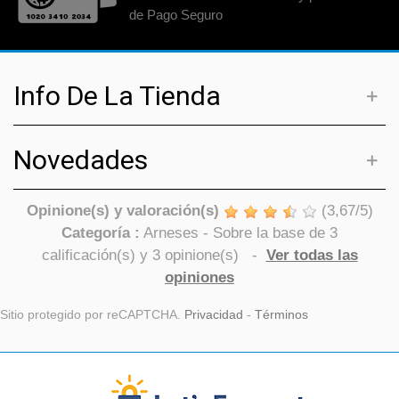
de Pago Seguro
Info De La Tienda
Novedades
Opinione(s) y valoración(s)
(
3,67
/
5
)
Categoría :
Arneses
- Sobre la base de
3
calificación(s) y
3
opinione(s)
-
Ver todas las
opiniones
Sitio protegido por reCAPTCHA.
Privacidad
-
Términos