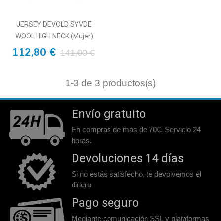
JERSEY DEVOLD SYVDE
WOOL HIGH NECK (Mujer)
112,80 €
141,00 €
1
-3 de 3 productos(s)
Envío gratuito
En compras de más de 70€. Servicio 24
horas.
Devoluciones 14 días
Si no estás satisfecho, te devolvemos el
dinero
Pago seguro
Mediante comunicación SSL y plataformas