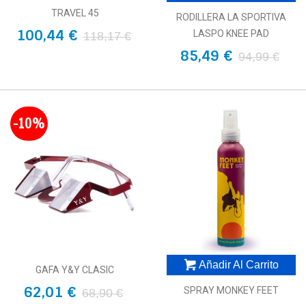
TRAVEL 45
RODILLERA LA SPORTIVA
100,44 €
LASPO KNEE PAD
118,17 €
85,49 €
94,99 €
-10%
Añadir Al Carrito
GAFA Y&Y CLASIC
62,01 €
SPRAY MONKEY FEET
68,90 €