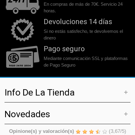
En compras de más de 70€. Servicio 24
horas.
Devoluciones 14 días
Si no estás satisfecho, te devolvemos el
dinero
Pago seguro
Mediante comunicación SSL y plataformas
de Pago Seguro
Info De La Tienda
Novedades
Opinione(s) y valoración(s)
(
3,67
/
5
)