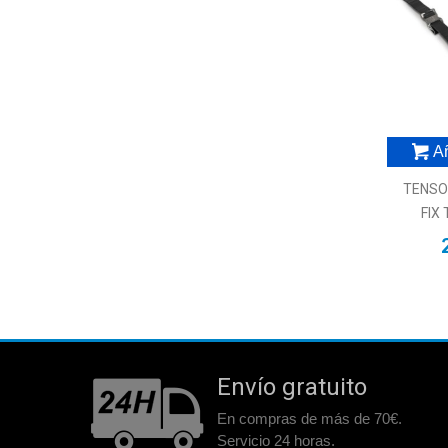
Añ
TENSO
FIX
Envío gratuito
En compras de más de 70€.
Servicio 24 horas.