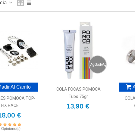
ncia
AgotadoAgotado
adir Al Carrito
A
COLA FOCAS POMOCA
Tubo 75gr
ES POMOCA TOP-
COL
13,90 €
FIX RACE
18,00 €
1 Opinione(s)