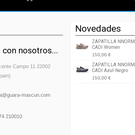
Novedades
ZAPATILLA NNORM
CADI Women
 con nosotros...
150,00 €
ZAPATILLA NNORM
icente Campo 11 22002
CADI Azul-Negro
pain)
150,00 €
da@guara-mascun.com
74 210010