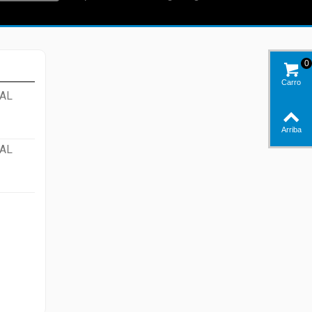
0
Carro
AL
Arriba
AL