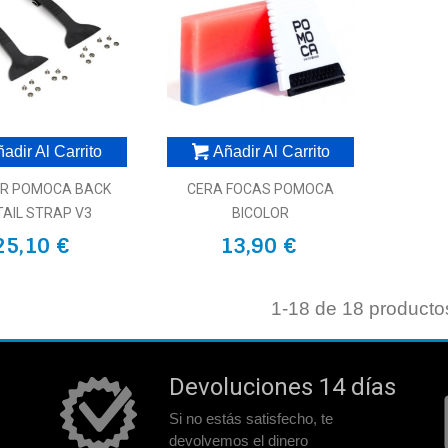
adir Al Carrito
Añadir Al Carrito
R POMOCA BACK
CERA FOCAS POMOCA
 TAIL STRAP V3
BICOLOR
25,10 €
13,90 €
1
-18 de 18 producto
Devoluciones 14 días
Si no estás satisfecho, te
devolvemos el dinero