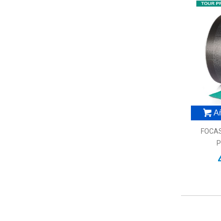
Añ
FOCA
P