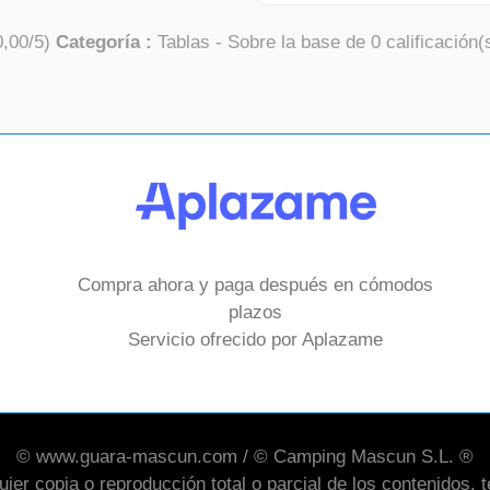
0,00
/
5
)
Categoría :
Tablas
- Sobre la base de
0
calificación(
Compra ahora y paga después en cómodos
plazos
Servicio ofrecido por Aplazame
© www.guara-mascun.com / © Camping Mascun S.L. ®
er copia o reproducción total o parcial de los contenidos, te