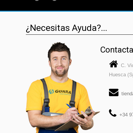
¿Necesitas Ayuda?...
Contacta
C. V
Huesca (S
tien
+34 9