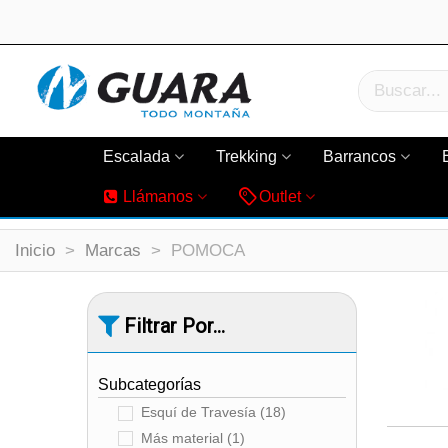
Escalada
Trekking
Barrancos
Llámanos
Outlet
Inicio
>
Marcas
>
POMOCA
Filtrar Por...
Subcategorías
Esquí de Travesía
(18)
Más material
(1)