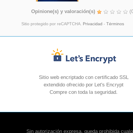
Opinione(s) y valoración(s)
(
Sitio protegido por reCAPTCHA.
Privacidad
-
Términos
Sitio web encriptado con certificado SSL
extendido ofrecido por Let's Encrypt
Compre con toda la seguridad.
Sin autorización expresa, queda prohibida cualqui