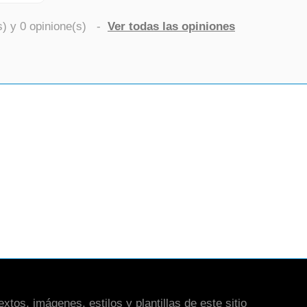
s) y
0
opinione(s)
-
Ver todas las opiniones
xtos, imágenes, estilos y plantillas de este sitio