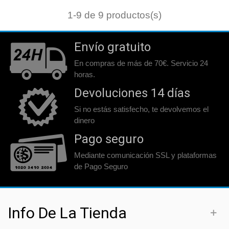
1
-9 de 9 productos(s)
Envío gratuito
En compras de más de 70€. Servicio 24
horas.
Devoluciones 14 días
Si no estás satisfecho, te devolvemos el
dinero
Pago seguro
Mediante comunicación SSL y plataformas
de Pago Seguro
Info De La Tienda