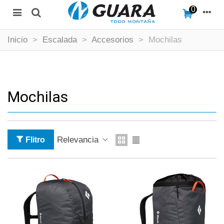
0
Inicio
>
Escalada
>
Accesorios
>
Mochilas
Mochilas
Relevancia
Flitro