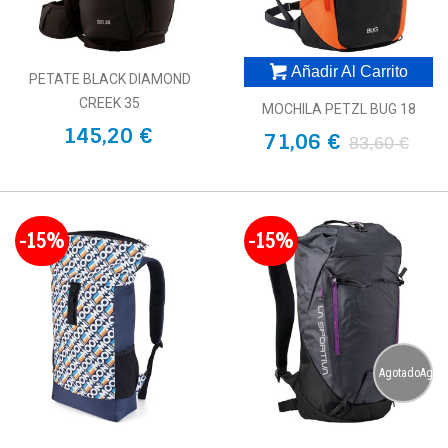
Añadir Al Carrito
PETATE BLACK DIAMOND
CREEK 35
MOCHILA PETZL BUG 18
145,20 €
71,06 €
83,60 €
-15%
-15%
AgotadoAgot