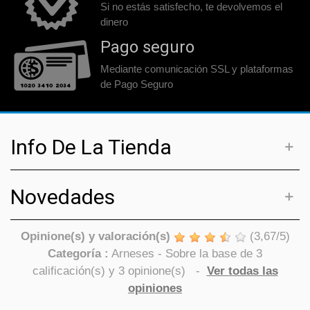
Si no estás satisfecho, te devolvemos el
dinero
Pago seguro
Mediante comunicación SSL y plataformas
de Pago Seguro
Info De La Tienda
Novedades
Opinione(s) y valoración(s)
(
3,67
/
5
)
Categoría :
Arneses
- Sobre la base de
3
calificación(s) y
3
opinione(s)
-
Ver todas las
opiniones