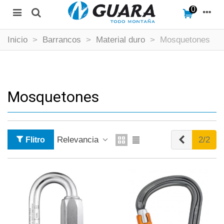
0
Inicio
>
Barrancos
>
Material duro
>
Mosquetones
Mosquetones
Anterior
Relevancia
2/2
Flitro