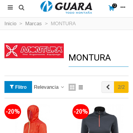
0
Inicio
>
Marcas
>
MONTURA
MONTURA
Anterior
Relevancia
2/2
Flitro
-20%
-20%