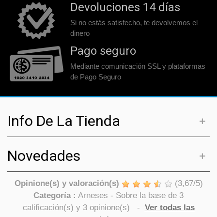
Devoluciones 14 días
Si no estás satisfecho, te devolvemos el
dinero
Pago seguro
Mediante comunicación SSL y plataformas
de Pago Seguro
Info De La Tienda
Novedades
Opinione(s) y valoración(s)
(
3,67
/
5
)
Categoría :
Arneses
- Sobre la base de
3
calificación(s) y
3
opinione(s)
-
Ver todas las