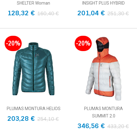
SHELTER Woman
INSIGHT PLUS HYBRID
128,32 €
201,04 €
160,40 €
251,30 €
-20%
-20%
PLUMAS MONTURA HELIOS
PLUMAS MONTURA
SUMMIT 2.0
203,28 €
254,10 €
346,56 €
433,20 €