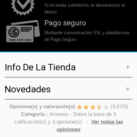
Si no estás satisfecho, te devolvemos el
dinero
Pago seguro
Mediante comunicación SSL y plataformas
de Pago Seguro
Info De La Tienda
Novedades
Opinione(s) y valoración(s)
(
3,67
/
5
)
Categoría :
Arneses
- Sobre la base de
3
calificación(s) y
3
opinione(s)
-
Ver todas las
opiniones