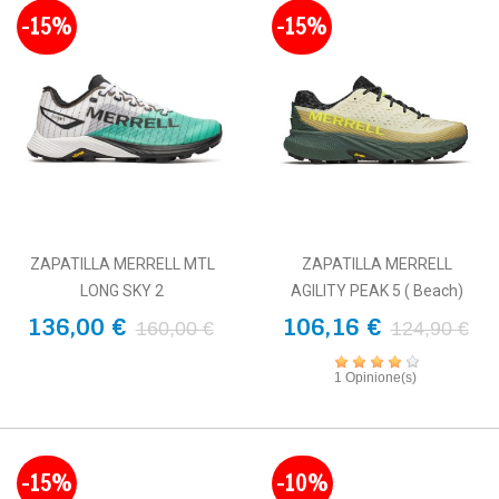
-15%
-15%
ZAPATILLA MERRELL MTL
ZAPATILLA MERRELL
LONG SKY 2
AGILITY PEAK 5 ( Beach)
136,00 €
106,16 €
160,00 €
124,90 €
1 Opinione(s)
-15%
-10%