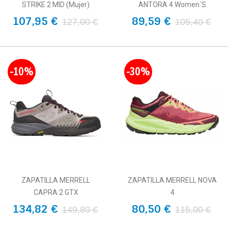
STRIKE 2 MID (Mujer)
ANTORA 4 Women´s
107,95 €
89,59 €
127,00 €
105,40 €
-10%
-30%
ZAPATILLA MERRELL
ZAPATILLA MERRELL NOVA
CAPRA 2 GTX
4
134,82 €
80,50 €
149,80 €
115,00 €