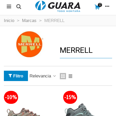
0
Inicio
>
Marcas
>
MERRELL
MERRELL
Relevancia
Flitro
-10%
-15%