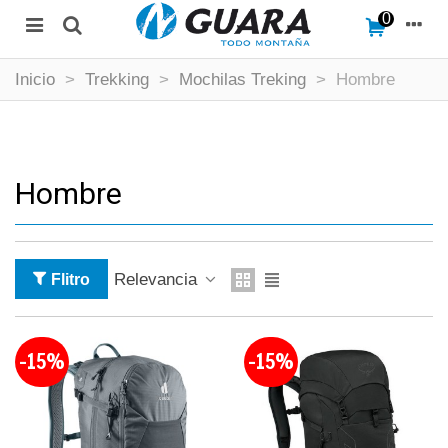
0
Inicio
>
Trekking
>
Mochilas Treking
>
Hombre
Hombre
Relevancia
Flitro
-15%
-15%