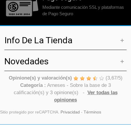
Mediante comunicación SSL y plataformas
de Pago Seguro
Info De La Tienda
Novedades
Opinione(s) y valoración(s)
(
3,67
/
5
)
Categoría :
Arneses
- Sobre la base de
3
calificación(s) y
3
opinione(s)
-
Ver todas las
opiniones
Sitio protegido por reCAPTCHA.
Privacidad
-
Términos