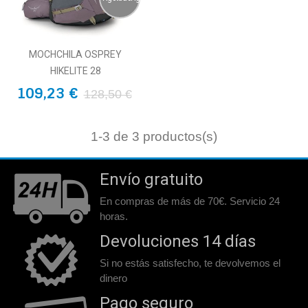
MOCHCHILA OSPREY
HIKELITE 28
109,23 €
128,50 €
1
-3 de 3 productos(s)
Envío gratuito
En compras de más de 70€. Servicio 24
horas.
Devoluciones 14 días
Si no estás satisfecho, te devolvemos el
dinero
Pago seguro