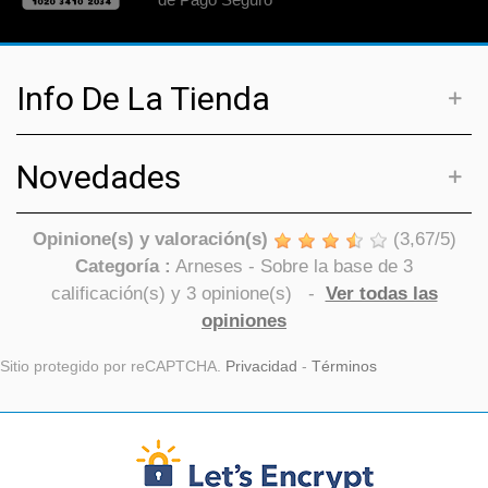
Info De La Tienda
Novedades
Opinione(s) y valoración(s)
(
3,67
/
5
)
Categoría :
Arneses
- Sobre la base de
3
calificación(s) y
3
opinione(s)
-
Ver todas las
opiniones
Sitio protegido por reCAPTCHA.
Privacidad
-
Términos