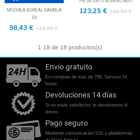
PIE DE GATO BOREAL INDO
123,25 €
MOCHILA BOREAL RAMBLA
144,99 €
50
98,43 €
115,80 €
1
-18 de 18 productos(s)
Envío gratuito
En compras de más de 70€. Servicio 24
horas.
Devoluciones 14 días
Si no estás satisfecho, te devolvemos el
dinero
Pago seguro
Mediante comunicación SSL y plataformas
de Pago Seguro