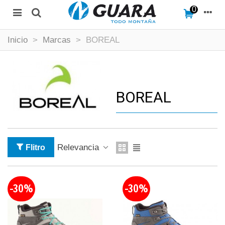
0
Inicio
>
Marcas
>
BOREAL
BOREAL
Relevancia
Flitro
-30%
-30%