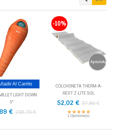
-10%
AgotadoAgotado
ñadir Al Carrito
COLCHONETA THERM-A-
REST Z-LITE SOL
MILLET LIGHT DOWN
52,02 €
5°
57,80 €
89 €
238,70 €
1 Opinione(s)