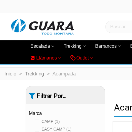
Escalada
Trekking
Barrancos
Llámanos
Outlet
Inicio
>
Trekking
>
Acampada
Filtrar Por...
Aca
Marca
CAMP
(1)
EASY CAMP
(1)