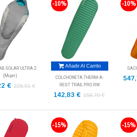
-10%
-10%
Añadir Al Carrito
AB SOLAR ULTRA 2
SACO
(Mujer)
547,
COLCHONETA THERM-A-
22 €
REST TRAIL PRO RW
226,91 €
142,83 €
158,70 €
-15%
-15%