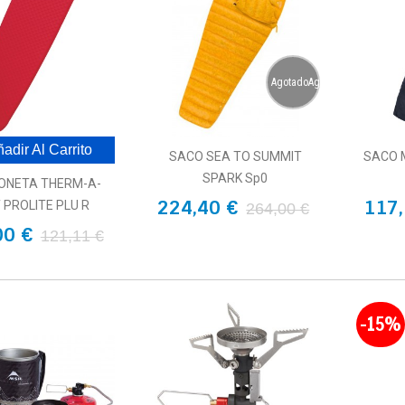
AgotadoAgotado
adir Al Carrito
SACO SEA TO SUMMIT
SACO M
SPARK Sp0
ONETA THERM-A-
224,40 €
117,
 PROLITE PLU R
264,00 €
00 €
121,11 €
-15%