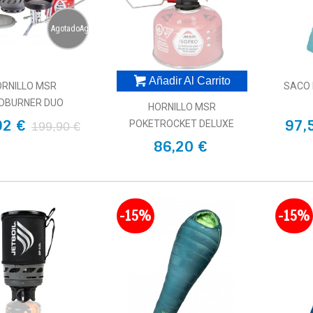
AgotadoAgotado
Añadir Al Carrito
ORNILLO MSR
SACO 
DBURNER DUO
HORNILLO MSR
92 €
97,
POKETROCKET DELUXE
199,90 €
86,20 €
-15%
-15%