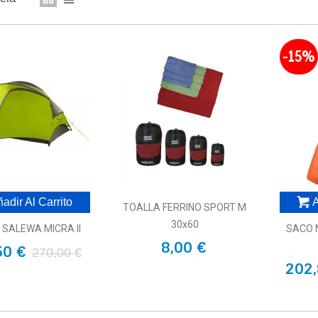
-15%
adir Al Carrito
A
TOALLA FERRINO SPORT M
30x60
 SALEWA MICRA II
SACO 
8,00 €
50 €
270,00 €
202,