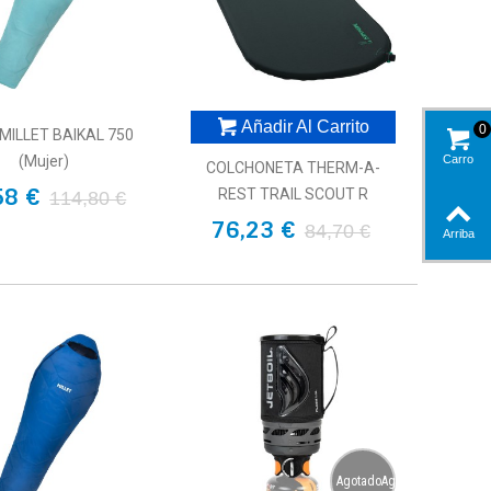
Añadir Al Carrito
0
MILLET BAIKAL 750
Carro
(Mujer)
COLCHONETA THERM-A-
58 €
REST TRAIL SCOUT R
114,80 €
76,23 €
84,70 €
Arriba
AgotadoAgotado