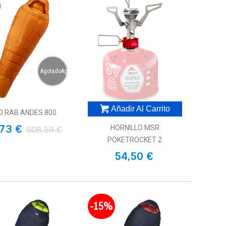
AgotadoAgotado
Añadir Al Carrito
 RAB ANDES 800
73 €
HORNILLO MSR
608,59 €
POKETROCKET 2
54,50 €
-15%