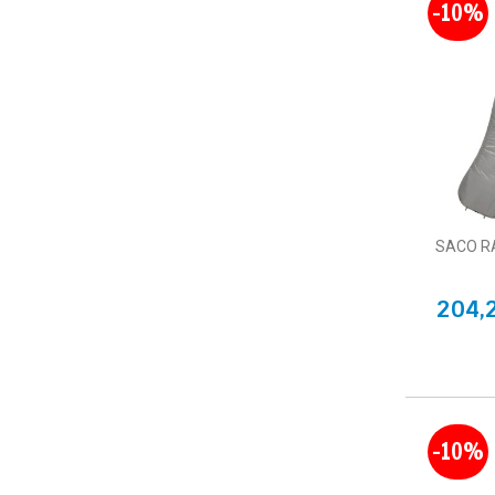
-10%
SACO R
204,
-10%