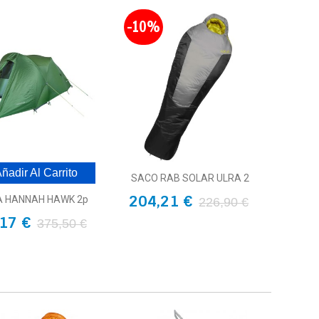
-10%
ñadir Al Carrito
SACO RAB SOLAR ULRA 2
204,21 €
A HANNAH HAWK 2p
226,90 €
17 €
375,50 €