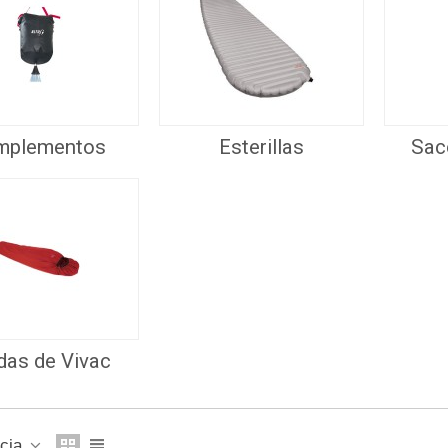
mplementos
Esterillas
Sac
das de Vivac
ncia