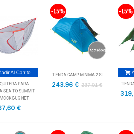
-15%
-15%
AgotadoAgotado
adir Al Carrito
A
TIENDA CAMP MINIMA 2 SL
243,96 €
QUITERA PARA
TIEND
287,01 €
 SEA TO SUMMIT
319,
MOCK BUG NET
67,60 €