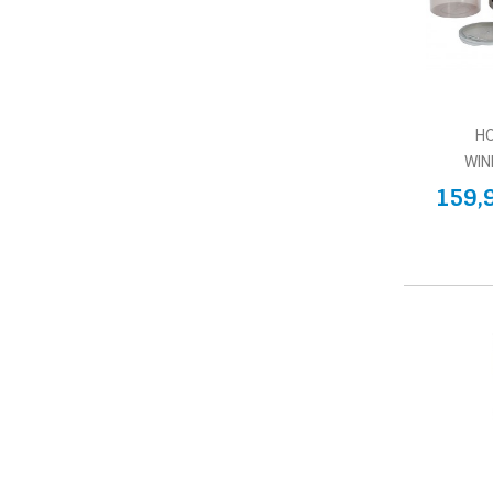
H
WIN
159,