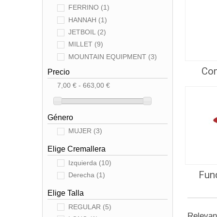
FERRINO
(1)
HANNAH
(1)
JETBOIL
(2)
MILLET
(9)
MOUNTAIN EQUIPMENT
(3)
Co
MSR
(3)
Precio
PAJAK
(2)
7,00 € - 663,00 €
RAB
(5)
SALEWA
(2)
Género
SEA TO SUMMIT
(4)
THERM-A-REST
(5)
MUJER
(3)
Elige Cremallera
Izquierda
(10)
Fun
Derecha
(1)
Elige Talla
REGULAR
(5)
Releva