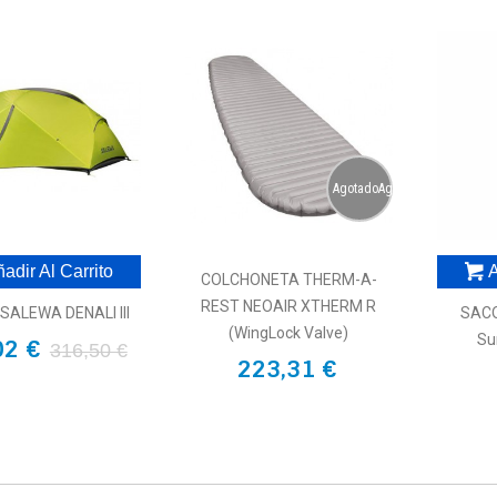
AgotadoAgotado
adir Al Carrito
A
COLCHONETA THERM-A-
REST NEOAIR XTHERM R
SALEWA DENALI III
SACO
(WingLock Valve)
Su
02 €
316,50 €
223,31 €