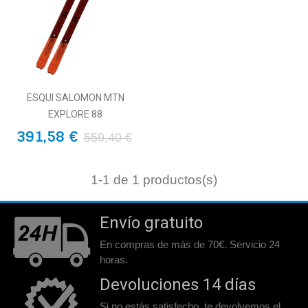
ESQUI SALOMON MTN
EXPLORE 88
391,58 €
559,40 €
1
-1 de 1 productos(s)
Envío gratuito
En compras de más de 70€. Servicio 24
horas.
Devoluciones 14 días
Si no estás satisfecho, te devolvemos el