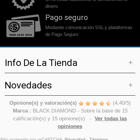
dinero
Pago seguro
Mediante comunicación SSL y plataformas
de Pago Seguro
Info De La Tienda
Novedades
Opinione(s) y valoración(s)
(
4,40
/
5
)
Marca :
BLACK DIAMOND
- Sobre la base de
15
calificación(s) y
15
opinione(s)
-
Ver todas las
opiniones
Sitio protegido por reCAPTCHA.
Privacidad
-
Términos