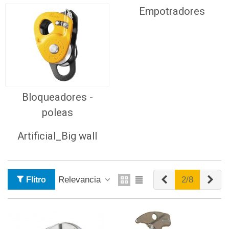
Empotradores
Bloqueadores -
poleas
Artificial_Big wall
Anterior
Sig
Relevancia
2/8
Flitro