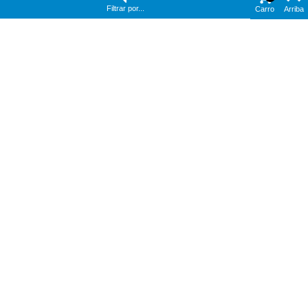
Filtrar por...
Carro
Arriba
Añadir Al Carrito
Añadir Al Carrito
MARTILLO EDELRID
PLAQUETA PETZL COEUR
HUDSON
PULSE 12 MM
90,00 €
50,90 €
Añadir Al Carrito
Añadir Al Carrito