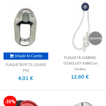
AgotadoAgot
Añadir Al Carrito
PLAQUETA CLIMBING
TECNOLOGY 8 MM Con
PLAQUETA PETZL COUDEE
Cordino
P04
12,60 €
4,01 €
-30%