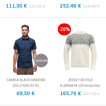
111,30 €
252,48 €
222,60 €
315,60 €
-20%
AgotadoAgotado
CAMISA BLACK DIAMOND
JERSEY DEVOLD
SOLUTION (9276)
BJØRNØYA (Offwhite/Ink)
69,50 €
165,76 €
207,20 €