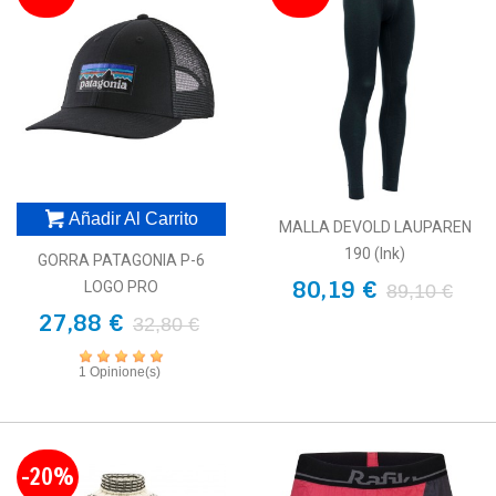
Añadir Al Carrito
MALLA DEVOLD LAUPAREN
190 (Ink)
GORRA PATAGONIA P-6
80,19 €
LOGO PRO
89,10 €
27,88 €
32,80 €
1 Opinione(s)
-20%