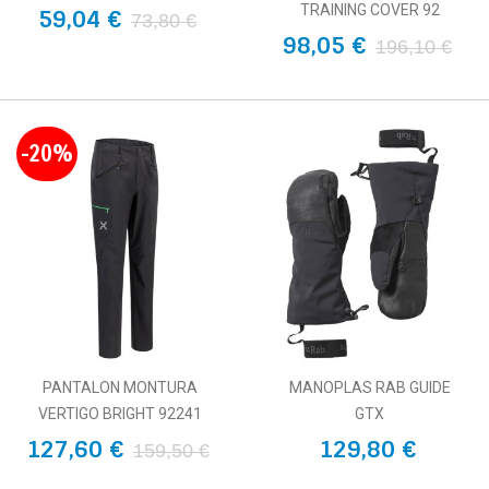
TRAINING COVER 92
59,04 €
73,80 €
98,05 €
196,10 €
-20%
PANTALON MONTURA
MANOPLAS RAB GUIDE
VERTIGO BRIGHT 92241
GTX
127,60 €
129,80 €
159,50 €