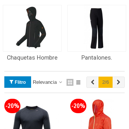
Chaquetas Hombre
Pantalones.
Anterior
Sig
Relevancia
2/6
Flitro
-20%
-20%