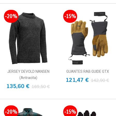
-20%
-15%
JERSEY DEVOLD NANSEN
GUANTES RAB GUIDE GTX
(Antracita)
121,47 €
142,90 €
135,60 €
169,50 €
-20%
-15%