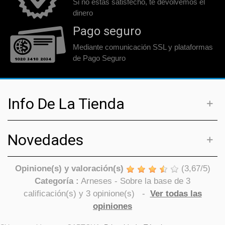
Si no estás satisfecho, te devolvemos el
dinero
Pago seguro
Mediante comunicación SSL y plataformas
de Pago Seguro
Info De La Tienda
Novedades
Opinione(s) y valoración(s)
(
3,67
/
5
)
Categoría :
Arneses
- Sobre la base de
3
calificación(s) y
3
opinione(s)
-
Ver todas las
opiniones