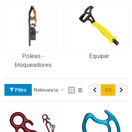
Poleas -
Equipar
bloqueadores
Anterior
Sig
Relevancia
2/3
Flitro