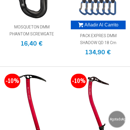
Añadir Al Carrito
MOSQUETON DMM
PHANTOM SCREWGATE
PACK EXPRES DMM
16,40 €
SHADOW QD 18 Cm
134,90 €
-10%
-10%
AgotadoAgot