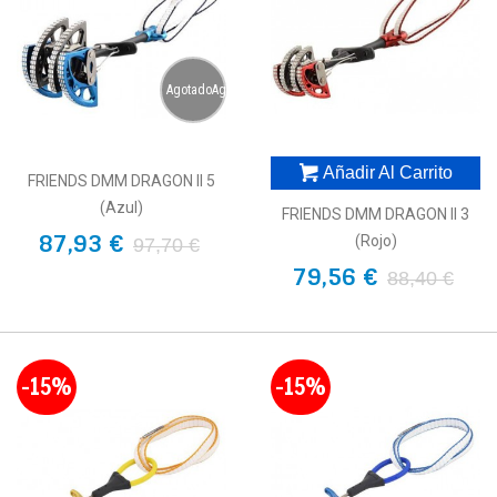
AgotadoAgotado
Añadir Al Carrito
FRIENDS DMM DRAGON II 5
(azul)
FRIENDS DMM DRAGON II 3
87,93 €
(rojo)
97,70 €
79,56 €
88,40 €
-15%
-15%