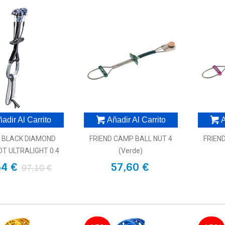
adir Al Carrito
Añadir Al Carrito
A
D BLACK DIAMOND
FRIEND CAMP BALL NUT 4
FRIEN
T ULTRALIGHT 0.4
(verde)
54 €
57,60 €
97,10 €