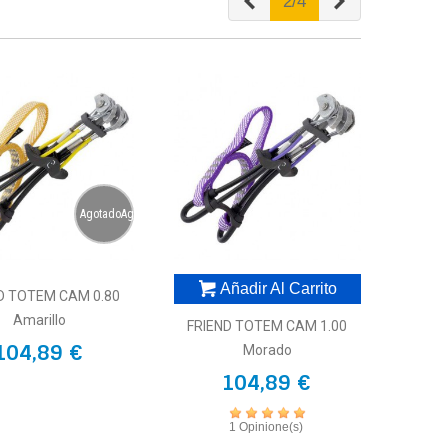
Anterior
Siguiente
2/4
AgotadoAgotado
Añadir Al Carrito
D TOTEM CAM 0.80
Amarillo
FRIEND TOTEM CAM 1.00
104,89 €
Morado
104,89 €
1 Opinione(s)