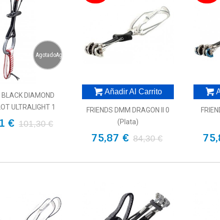
AgotadoAgotado
Añadir Al Carrito
A
D BLACK DIAMOND
OT ULTRALIGHT 1
FRIENDS DMM DRAGON II 0
FRIEN
1 €
(plata)
101,30 €
75,87 €
75,
84,30 €