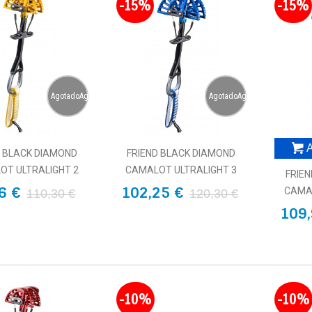
-15%
-15%
AgotadoAgotado
AgotadoAgotado
A
D BLACK DIAMOND
FRIEND BLACK DIAMOND
OT ULTRALIGHT 2
CAMALOT ULTRALIGHT 3
FRIE
6 €
102,25 €
CAMAL
110,30 €
120,30 €
109,
-10%
-10%