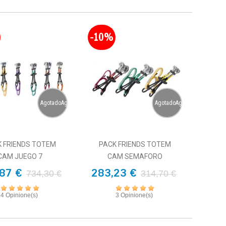
-10%
AgotadoAgotado
AgotadoAgotado
K FRIENDS TOTEM
PACK FRIENDS TOTEM
CAM JUEGO 7
CAM SEMAFORO
87 €
283,23 €
734,30 €
314,70 €
4 Opinione(s)
3 Opinione(s)