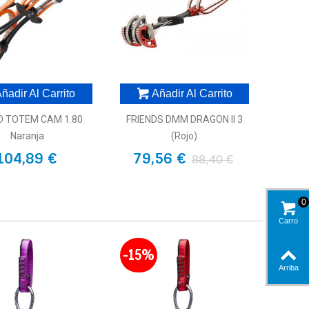
ñadir Al Carrito
Añadir Al Carrito
D TOTEM CAM 1.80
FRIENDS DMM DRAGON II 3
Naranja
(rojo)
104,89 €
79,56 €
88,40 €
0
Carro
-15%
Arriba