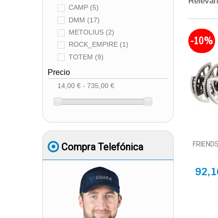
Releva
CAMP
(5)
DMM
(17)
METOLIUS
(2)
-10%
ROCK_EMPIRE
(1)
TOTEM
(9)
Precio
14,00 € - 735,00 €
FRIENDS
Compra Telefónica
92,1