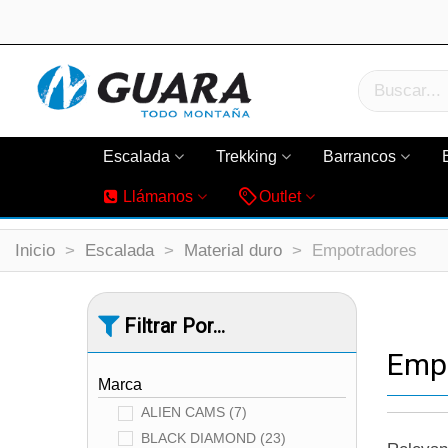
Escalada
Trekking
Barrancos
Llámanos
Outlet
Inicio
>
Escalada
>
Material duro
>
Empotradores
Filtrar Por...
Emp
Marca
ALIEN CAMS
(7)
BLACK DIAMOND
(23)