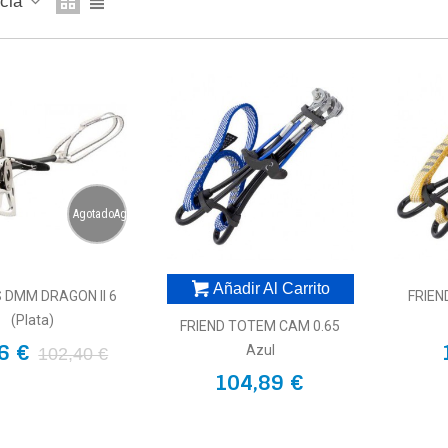
ncia
AgotadoAgotado
Añadir Al Carrito
 DMM DRAGON II 6
FRIEN
(plata)
FRIEND TOTEM CAM 0.65
6 €
Azul
102,40 €
104,89 €