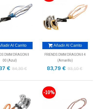
ñadir Al Carrito
Añadir Al Carrito
DS DMM DRAGON II
FRIENDS DMM DRAGON II 4
00 (azul)
(amarillo)
87 €
83,79 €
84,30 €
93,10 €
-10%