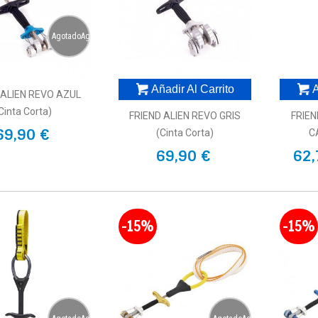
AgotadoAgotado
Añadir Al Carrito
A
 ALIEN REVO AZUL
cinta Corta)
FRIEND ALIEN REVO GRIS
FRIE
69,90 €
(cinta Corta)
C
69,90 €
62,
-15%
-15%