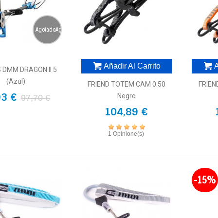
AgotadoAgotado
Añadir Al Carrito
A
 DMM DRAGON II 5
(azul)
FRIEND TOTEM CAM 0.50
FRIEN
93 €
Negro
97,70 €
104,89 €
1 Opinione(s)
-15%