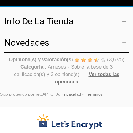
Info De La Tienda
Novedades
Opinione(s) y valoración(s)
(
3,67
/
5
)
Categoría :
Arneses
- Sobre la base de
3
calificación(s) y
3
opinione(s)
-
Ver todas las
opiniones
Sitio protegido por reCAPTCHA.
Privacidad
-
Términos