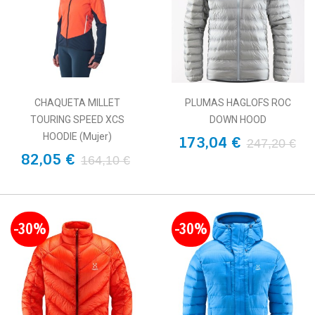
CHAQUETA MILLET
PLUMAS HAGLOFS ROC
TOURING SPEED XCS
DOWN HOOD
HOODIE (Mujer)
173,04 €
247,20 €
82,05 €
164,10 €
-30%
-30%