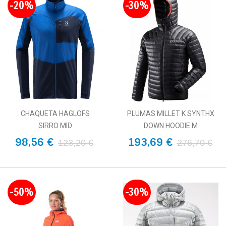
-20%
-30%
CHAQUETA HAGLOFS
PLUMAS MILLET K SYNTHX
SIRRO MID
DOWN HOODIE M
98,56 €
193,69 €
123,20 €
276,70 €
-50%
-30%