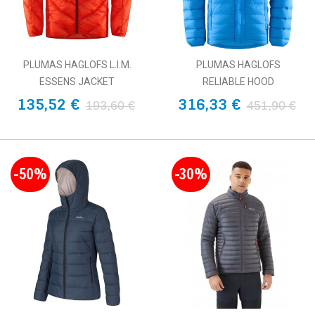
PLUMAS HAGLOFS L.I.M.
PLUMAS HAGLOFS
ESSENS JACKET
RELIABLE HOOD
135,52 €
316,33 €
193,60 €
451,90 €
-50%
-30%