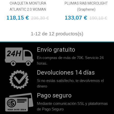
CHAQUETA MONTURA
PLUMAS RAB MICROLIGHT
ATLANTIC 2.0 WOMAN
(Graphene)
118,15 €
133,07 €
236,30 €
190,10 €
1
-12 de 12 productos(s)
Envío gratuito
En compras de más de 70€. Servicio 24
horas.
Devoluciones 14 días
Si no estás satisfecho, te devolvemos el
dinero
Pago seguro
Mediante comunicación SSL y plataformas
de Pago Seguro