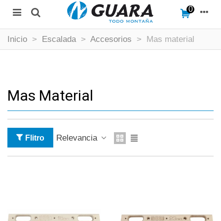
0
Inicio
>
Escalada
>
Accesorios
>
Mas material
Mas Material
Relevancia
Flitro