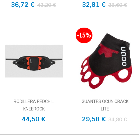
36,72 €
32,81 €
43,20 €
38,60 €
-15%
RODILLERA REDCHILI
GUANTES OCUN CRACK
KNEEROCK
LITE
44,50 €
29,58 €
34,80 €