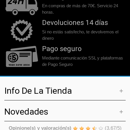
En compras de más de 70€. Servicio 24
horas.
Devoluciones 14 días
Si no estás satisfecho, te devolvemos el
dinero
Pago seguro
Mediante comunicación SSL y plataformas
de Pago Seguro
Info De La Tienda
Novedades
Opinione(s) y valoración(s)
(
3,67
/
5
)