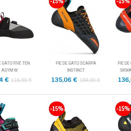
-15%
-15%
E GATO FIVE TEN
PIE DE GATO SCARPA
PIE DE
ASYM W
INSTINCT
SKWA
4 €
135,06 €
136,
116,90 €
158,90 €
-15%
-15%