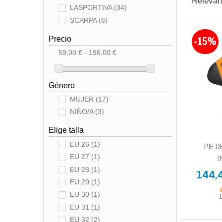
Releva
LASPORTIVA
(34)
SCARPA
(6)
-15%
Precio
59,00 € - 196,00 €
Género
MUJER
(17)
NIÑO/A
(3)
Elige talla
EU 26
(1)
PIE 
EU 27
(1)
I
EU 28
(1)
144,
EU 29
(1)
EU 30
(1)
EU 31
(1)
EU 32
(2)