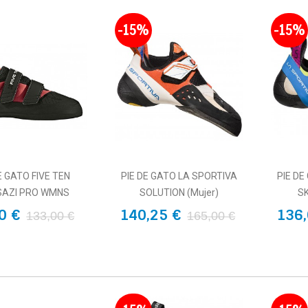
-15%
-15%
E GATO FIVE TEN
PIE DE GATO LA SPORTIVA
PIE DE
AZI PRO WMNS
SOLUTION (mujer)
S
0 €
140,25 €
136,
133,00 €
165,00 €