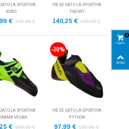
 GATO LA SPORTIVA
PIE DE GATO LA SPORTIVA
KUBO
THEORY
99 €
140,25 €
139,98 €
165,00 €
0
Carro
-30%
Arriba
 GATO LA SPORTIVA
PIE DE GATO LA SPORTIVA
KWAMA VEGAN
PYTHON
25 €
97,99 €
165,00 €
139,98 €