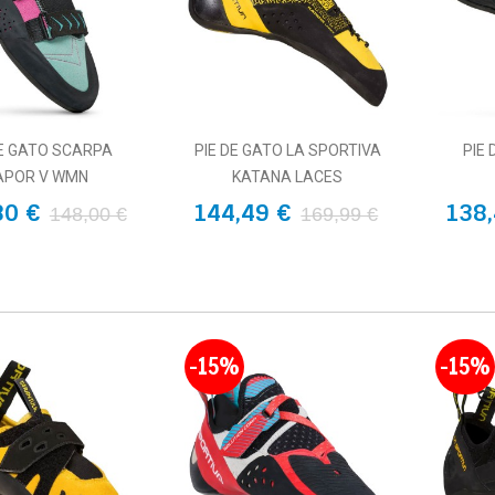
DE GATO SCARPA
PIE DE GATO LA SPORTIVA
PIE
APOR V WMN
KATANA LACES
80 €
144,49 €
138,
148,00 €
169,99 €
-15%
-15%