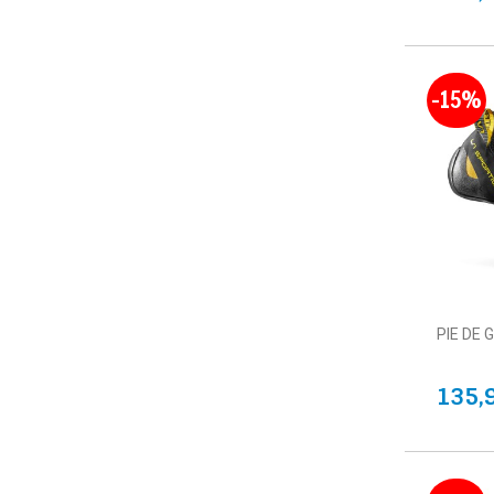
-15%
PIE DE 
135,