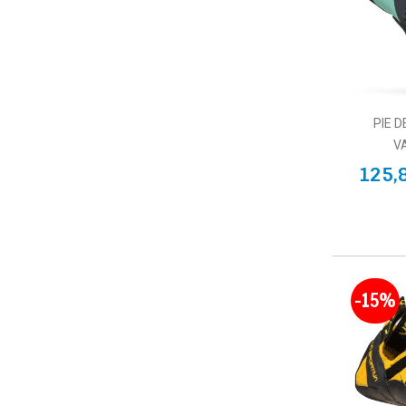
EU 46.5
(1)
EU 47
(1)
EU 47.5
(1)
EU 48.0
(1)
27 - 28
(2)
PIE 
29 - 30
(2)
V
31 - 32
(2)
125,
33 - 34
(2)
35 - 36
(2)
37 -38
(2)
-15%