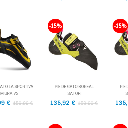
-15%
-15%
GATO LA SPORTIVA
PIE DE GATO BOREAL
PIE
MIURA VS
SATORI
S
99 €
135,92 €
135,
159,99 €
159,90 €