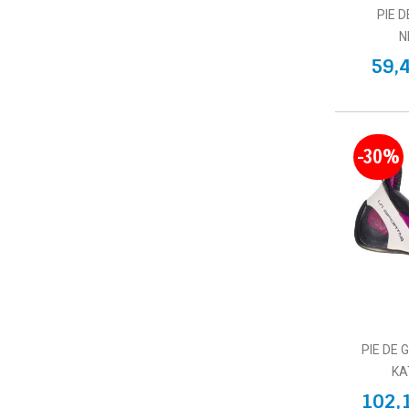
PIE 
N
59,
-30%
PIE DE 
KA
102,