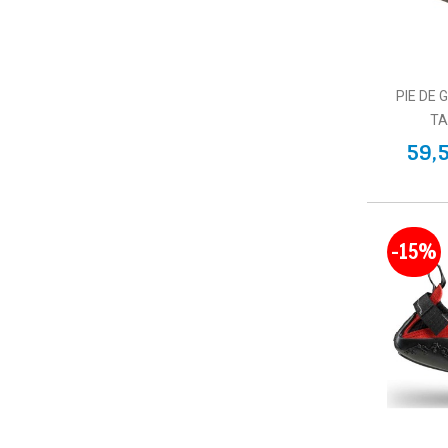
PIE DE 
TA
59,
-15%