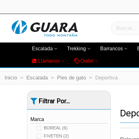
Escalada
Trekking
Barrancos
Llámanos
Outlet
Inicio
>
Escalada
>
Pies de gato
>
Deportiva
Filtrar Por...
Depo
Marca
BOREAL
(6)
FIVETEN
(2)