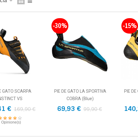
ncia
-30%
-15%
DE GATO SCARPA
PIE DE GATO LA SPORTIVA
PIE DE
NSTINCT VS
COBRA (blue)
41 €
69,93 €
140,
169,90 €
99,90 €
1 Opinione(s)