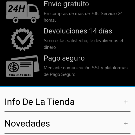
Envío gratuito
En compras de más de 70€. Servicio 24
horas.
Devoluciones 14 días
Si no estás satisfecho, te devolvemos el
dinero
Pago seguro
Mediante comunicación SSL y plataformas
de Pago Seguro
Info De La Tienda
Novedades