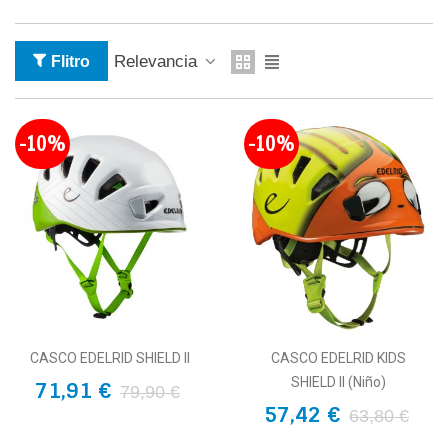
Relevancia
Flitro
-10%
-10%
CASCO EDELRID SHIELD II
CASCO EDELRID KIDS
SHIELD II (niño)
71,91 €
79,90 €
57,42 €
63,80 €