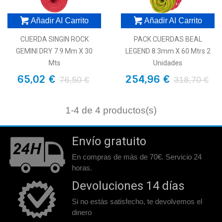
Añadir Al Carrito
Añadir Al Carrito
CUERDA SINGIN ROCK
PACK CUERDAS BEAL
GEMINI DRY 7.9 Mm X 30
LEGEND 8.3mm X 60 Mtrs 2
Mts
Unidades
65,02 €
254,96 €
76,50 €
318,70 €
1
-4 de 4 productos(s)
Envío gratuito
En compras de más de 70€. Servicio 24
horas.
Devoluciones 14 días
Si no estás satisfecho, te devolvemos el
dinero