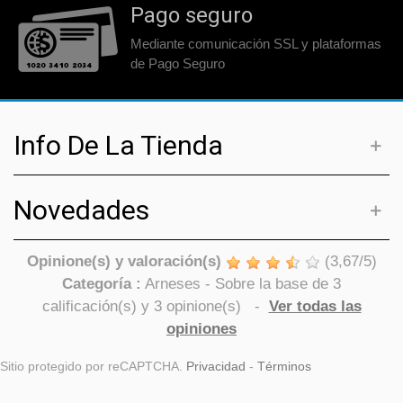
Pago seguro
Mediante comunicación SSL y plataformas
de Pago Seguro
Info De La Tienda
Novedades
Opinione(s) y valoración(s)
(
3,67
/
5
)
Categoría :
Arneses
- Sobre la base de
3
calificación(s) y
3
opinione(s)
-
Ver todas las
opiniones
Sitio protegido por reCAPTCHA.
Privacidad
-
Términos