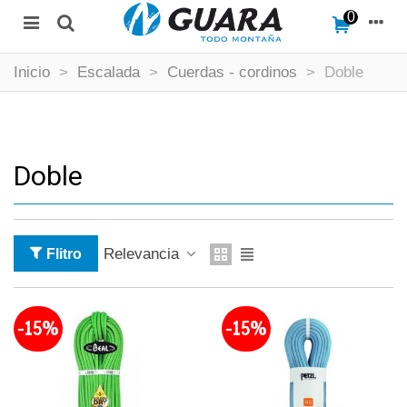
0
Inicio
>
Escalada
>
Cuerdas - cordinos
>
Doble
Doble
Relevancia
Flitro
-15%
-15%