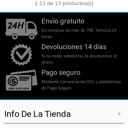
1
-13 de 13 productos(s)
Envío gratuito
En compras de más de 70€. Servicio 24
horas.
Devoluciones 14 días
Si no estás satisfecho, te devolvemos el
dinero
Pago seguro
Mediante comunicación SSL y plataformas
de Pago Seguro
Info De La Tienda