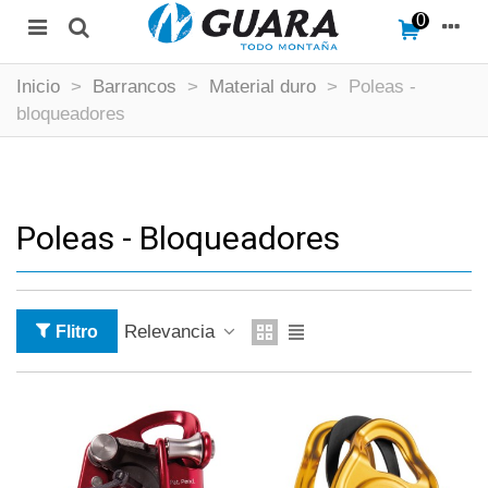
0
Inicio
>
Barrancos
>
Material duro
>
Poleas -
bloqueadores
Poleas - Bloqueadores
Relevancia
Flitro