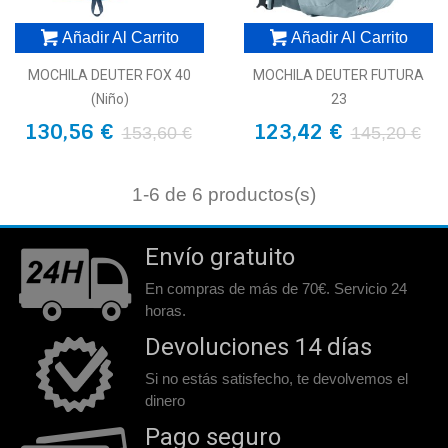
Añadir Al Carrito
Añadir Al Carrito
MOCHILA DEUTER FOX 40
MOCHILA DEUTER FUTURA
(niño)
23
130,56 €
123,42 €
153,60 €
145,20 €
1
-6 de 6 productos(s)
Envío gratuito
En compras de más de 70€. Servicio 24
horas.
Devoluciones 14 días
Si no estás satisfecho, te devolvemos el
dinero
Pago seguro