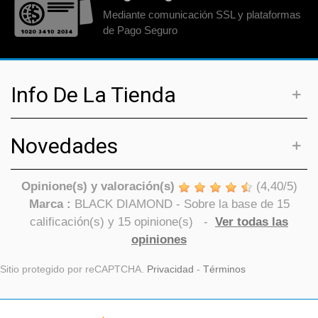
Mediante comunicación SSL y plataformas
de Pago Seguro
Info De La Tienda
Novedades
Opinione(s) y valoración(s)
(
4,40
/
5
)
Marca :
BLACK DIAMOND
- Sobre la base de
15
calificación(s) y
15
opinione(s)
-
Ver todas las
opiniones
Sitio protegido por reCAPTCHA.
Privacidad
-
Términos