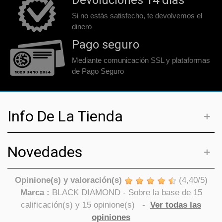
Devoluciones 14 días
Si no estás satisfecho, te devolvemos el
dinero
Pago seguro
Mediante comunicación SSL y plataformas
de Pago Seguro
Info De La Tienda
Novedades
Opinione(s) y valoración(s)
(
4,40
/
5
)
Marca :
BLACK DIAMOND
- Sobre la base de
15
calificación(s) y
15
opinione(s)
-
Ver todas las
opiniones