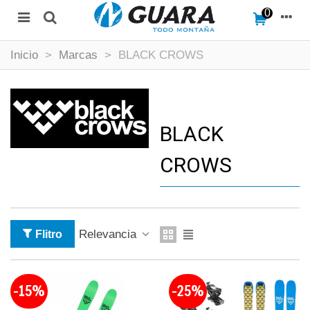
0
Inicio
>
Marcas
>
BLACK CROWS
BLACK
CROWS
Relevancia
Flitro
-15%
-25%