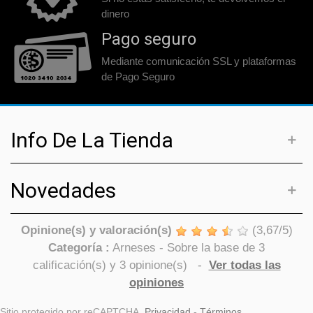
dinero
Pago seguro
Mediante comunicación SSL y plataformas
de Pago Seguro
Info De La Tienda
Novedades
Opinione(s) y valoración(s)
(
3,67
/
5
)
Categoría :
Arneses
- Sobre la base de
3
calificación(s) y
3
opinione(s)
-
Ver todas las
opiniones
Sitio protegido por reCAPTCHA.
Privacidad
-
Términos