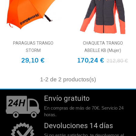
PARAGUAS TRANGO
CHAQUETA TRANGO
STORM
ABEILLE KB (Mujer)
29,10 €
170,24 €
212,80 €
1
-2 de 2 productos(s)
Envío gratuito
En compras de más de 70€. Servicio 24
horas.
Devoluciones 14 días
Si no estás satisfecho, te devolvemos el