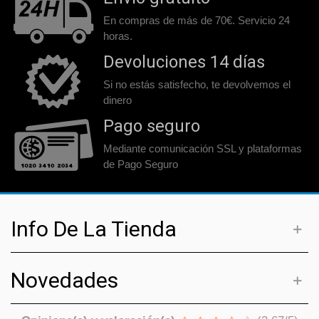
En compras de más de 70€. Servicio 24
horas.
Devoluciones 14 días
Si no estás satisfecho, te devolvemos el
dinero
Pago seguro
Mediante comunicación SSL y plataformas
de Pago Seguro
Info De La Tienda
Novedades