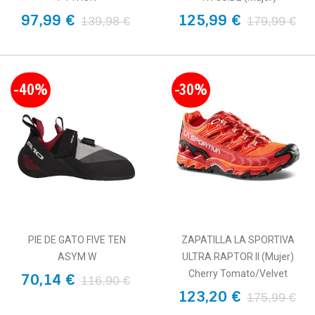
97,99 €
125,99 €
139,98 €
179,99 €
-40%
-30%
PIE DE GATO FIVE TEN
ZAPATILLA LA SPORTIVA
ASYM W
ULTRA RAPTOR II (Mujer)
Cherry Tomato/Velvet
70,14 €
116,90 €
123,20 €
175,99 €