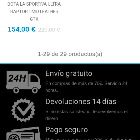
BOTA LA SPORTIVA ULTRA
RAPTOR II MID LEATHER
GTX
154,00 €
220,00 €
1
-29 de 29 productos(s)
Envío gratuito
En compras de más de 70€. Servicio 24
horas.
Devoluciones 14 días
Si no estás satisfecho, te devolvemos el
dinero
Pago seguro
Mediante comunicación SSL y plataformas