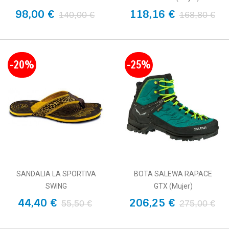
98,00 €
118,16 €
140,00 €
168,80 €
-20%
-25%
SANDALIA LA SPORTIVA
BOTA SALEWA RAPACE
SWING
GTX (mujer)
44,40 €
206,25 €
55,50 €
275,00 €