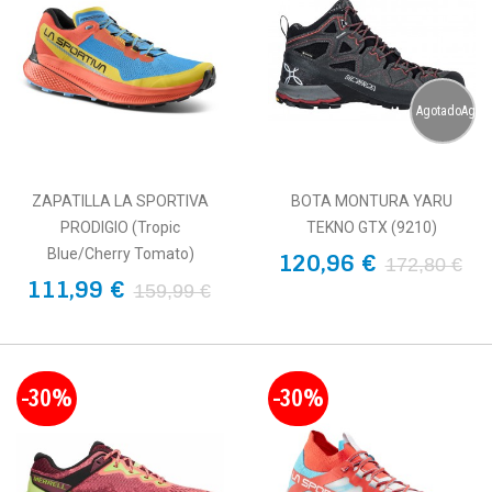
AgotadoAgot
ZAPATILLA LA SPORTIVA
BOTA MONTURA YARU
PRODIGIO (Tropic
TEKNO GTX (9210)
Blue/Cherry Tomato)
120,96 €
172,80 €
111,99 €
159,99 €
-30%
-30%