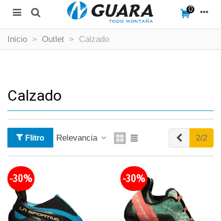
0
Inicio
>
Outlet
>
Calzado
Calzado
Anterior
Relevancia
2/2
Flitro
-30%
-30%