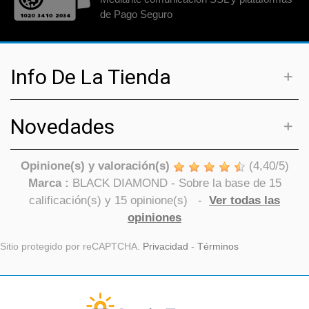
de Pago Seguro
Info De La Tienda
Novedades
Opinione(s) y valoración(s)
(
4,40
/
5
)
Marca :
BLACK DIAMOND
- Sobre la base de
15
calificación(s) y
15
opinione(s)
-
Ver todas las
opiniones
Sitio protegido por reCAPTCHA.
Privacidad
-
Términos