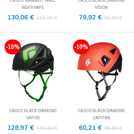
CASCO MAMMUT WALL
CASCO BLACK DIAMOND
RIDER MIPS
VISION
130,06 €
79,92 €
168,90 €
88,80 €
-10%
-10%
CASCO BLACK DIAMOND
CASCO BLACK DIAMOND
VAPOR
CAPITAN
128,97 €
60,21 €
143,30 €
66,90 €