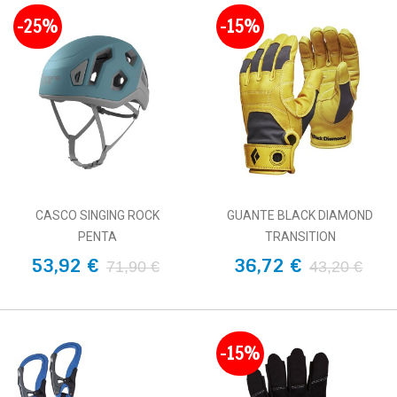
-25%
-15%
CASCO SINGING ROCK
GUANTE BLACK DIAMOND
PENTA
TRANSITION
53,92 €
36,72 €
71,90 €
43,20 €
-15%