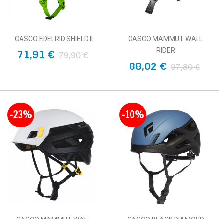
CASCO EDELRID SHIELD II
CASCO MAMMUT WALL
RIDER
71,91 €
79,90 €
88,02 €
97,80 €
-23%
-10%