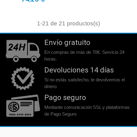
1
-21 de 21 productos(s)
Envío gratuito
En compras de más de 70€. Servicio 24
horas.
Devoluciones 14 días
Si no estás satisfecho, te devolvemos el
dinero
Pago seguro
Mediante comunicación SSL y plataformas
de Pago Seguro