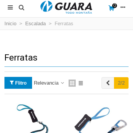
0
Inicio
>
Escalada
>
Ferratas
Ferratas
Anterior
Relevancia
2/2
Flitro