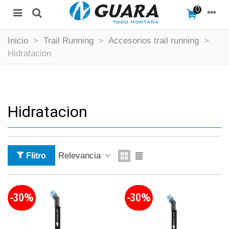
0
Inicio
>
Trail Running
>
Accesorios trail running
>
Hidratacion
Hidratacion
Relevancia
Flitro
-30%
-30%