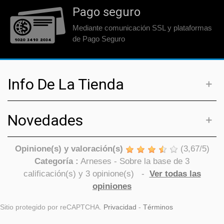
Pago seguro
Mediante comunicación SSL y plataformas
de Pago Seguro
Info De La Tienda
Novedades
Opinione(s) y valoración(s)
(
3,67
/
5
)
Categoría :
Arneses
- Sobre la base de
3
calificación(s) y
3
opinione(s)
-
Ver todas las
opiniones
Sitio protegido por reCAPTCHA.
Privacidad
-
Términos