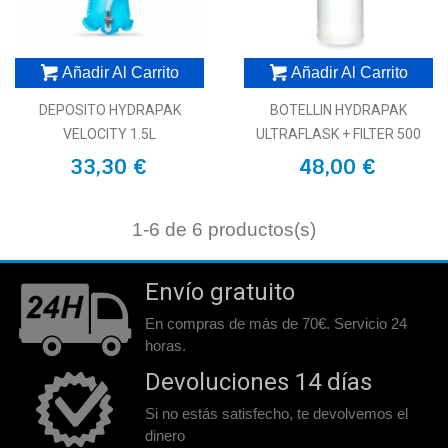
Añadir Al Carrito
Añadir Al Carrito
DEPOSITO HYDRAPAK
BOTELLIN HYDRAPAK
VELOCITY 1.5L
ULTRAFLASK + FILTER 500
33,30 €
48,00 €
1
-6 de 6 productos(s)
Envío gratuito
En compras de más de 70€. Servicio 24
horas.
Devoluciones 14 días
Si no estás satisfecho, te devolvemos el
dinero