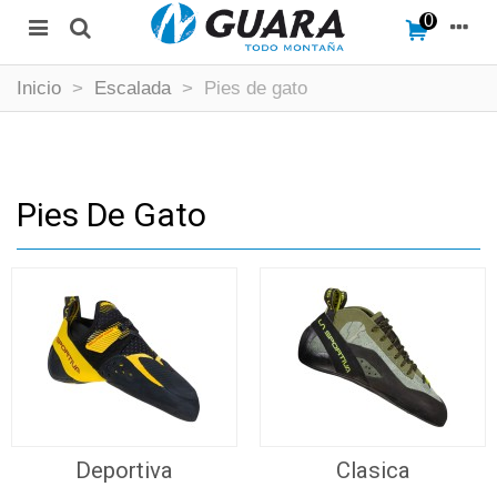
0
Inicio
>
Escalada
>
Pies de gato
Pies De Gato
Deportiva
Clasica