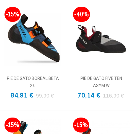
-15%
-40%
PIE DE GATO BOREAL BETA
PIE DE GATO FIVE TEN
2.0
ASYM W
84,91 €
70,14 €
99,90 €
116,90 €
-15%
-15%