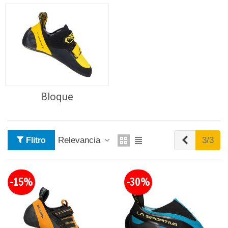
Bloque
Anterior
Relevancia
3/3
Flitro
-15%
-30%