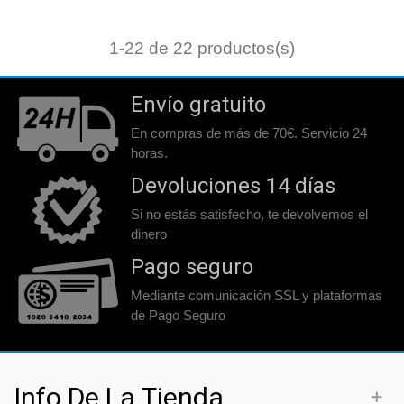
1
-22 de 22 productos(s)
Envío gratuito
En compras de más de 70€. Servicio 24
horas.
Devoluciones 14 días
Si no estás satisfecho, te devolvemos el
dinero
Pago seguro
Mediante comunicación SSL y plataformas
de Pago Seguro
Info De La Tienda