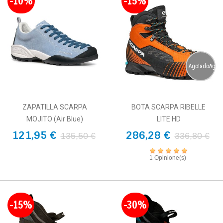
-10%
-15%
AgotadoAgot
ZAPATILLA SCARPA
BOTA SCARPA RIBELLE
MOJITO (Air Blue)
LITE HD
121,95 €
286,28 €
135,50 €
336,80 €
1 Opinione(s)
-15%
-30%