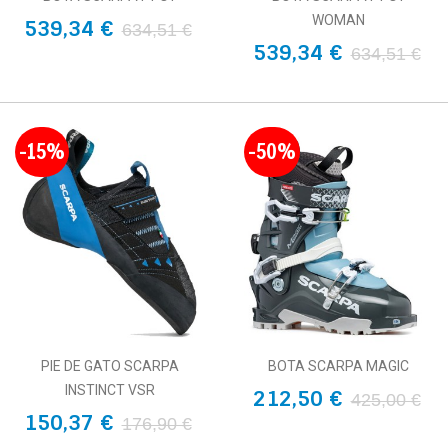
WOMAN
539,34 €
634,51 €
539,34 €
634,51 €
-15%
-50%
PIE DE GATO SCARPA
BOTA SCARPA MAGIC
INSTINCT VSR
212,50 €
425,00 €
150,37 €
176,90 €