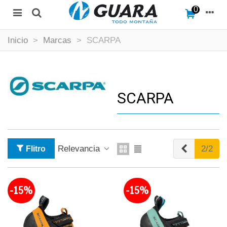
0
Inicio
>
Marcas
>
SCARPA
SCARPA
Anterior
Relevancia
2/2
Flitro
-15%
-15%