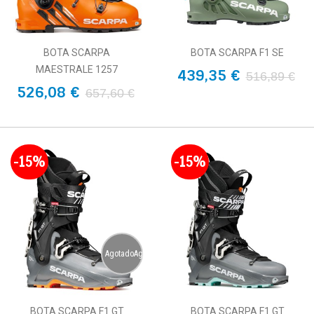
BOTA SCARPA
BOTA SCARPA F1 SE
MAESTRALE 1257
439,35 €
516,89 €
526,08 €
657,60 €
-15%
-15%
AgotadoAgotado
BOTA SCARPA F1 GT
BOTA SCARPA F1 GT