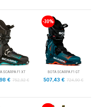
-30%
A SCARPA F1 XT
BOTA SCARPA F1 GT
98 €
507,43 €
752,92 €
724,90 €