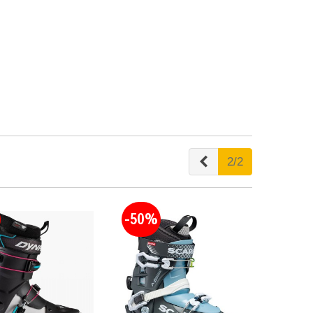
Anterior
2/2
-50%