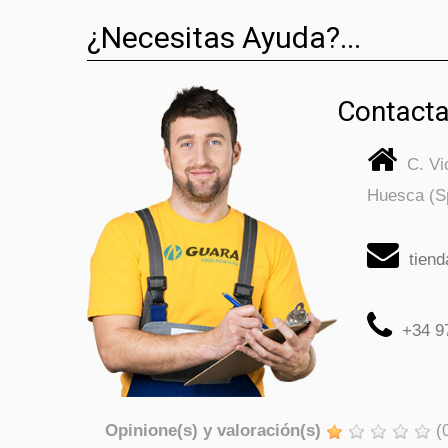
¿Necesitas Ayuda?...
Contacta
C. V
Huesca (S
tien
+34 9
Opinione(s) y valoración(s)
(