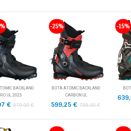
2%
-25%
-15%
TOMIC BACKLAND
BOTA ATOMIC BACKLAND
BOT
RO UL 2023
CARBON UL
639,
07 €
599,25 €
679,00 €
799,00 €