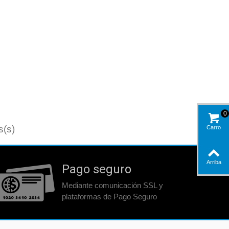
0
s(s)
Carro
Arriba
Pago seguro
Mediante comunicación SSL y
plataformas de Pago Seguro