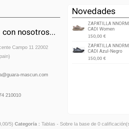
Novedades
ZAPATILLA NNORM
CADI Women
 con nosotros...
150,00 €
ZAPATILLA NNORM
icente Campo 11 22002
CADI Azul-Negro
pain)
150,00 €
da@guara-mascun.com
74 210010
0,00
/
5
)
Categoría :
Tablas
- Sobre la base de
0
calificación(