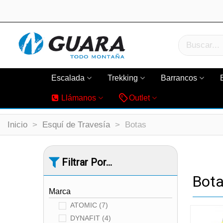
Escalada
Trekking
Barrancos
Llámanos
Outlet
Inicio
>
Esquí de Travesía
>
Botas
Filtrar Por...
Bot
Marca
ATOMIC
(7)
DYNAFIT
(4)