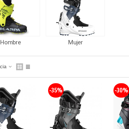
Hombre
Mujer
ncia
-35%
-30%