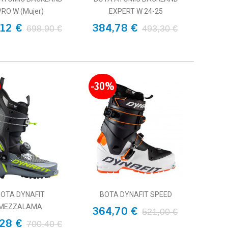
PRO W (Mujer)
EXPERT W 24-25
12 €
384,78 €
698,90 €
493,30 €
-30%
OTA DYNAFIT
BOTA DYNAFIT SPEED
MEZZALAMA
364,70 €
521,00 €
28 €
700,40 €