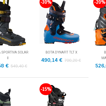
-30%
-20%
A SPORTIVA SOLAR
BOTA DYNAFIT TLT X
II
MA
490,14 €
700,20 €
58 €
526,
549,40 €
-15%