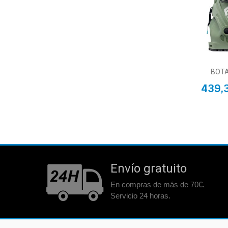
BOTA
439,
Envío gratuito
En compras de más de 70€.
Servicio 24 horas.