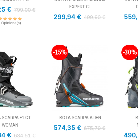
EXPERT CL
25 €
799,00 €
299,94 €
559,
499,90 €
1 Opinione(s)
-15%
-30%
 SCARPA F1 GT
BOTA SCARPA ALIEN
B
WOMAN
574,35 €
675,70 €
34 €
490,
634,51 €