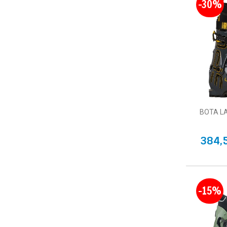
-30%
BOTA L
384,
-15%