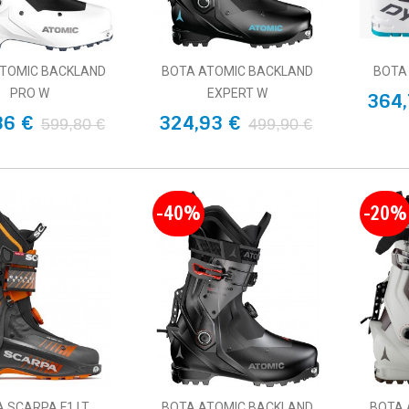
TOMIC BACKLAND
BOTA ATOMIC BACKLAND
BOTA
PRO W
EXPERT W
364,
86 €
324,93 €
599,80 €
499,90 €
-40%
-20%
 SCARPA F1 LT
BOTA ATOMIC BACKLAND
BOTA 