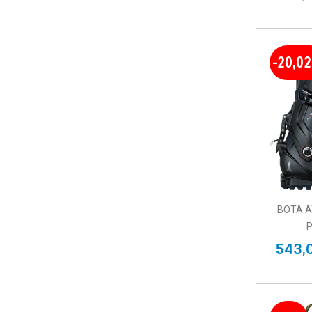
-20,0
BOTA A
P
543,