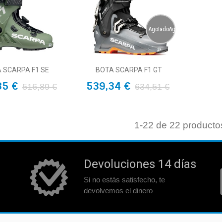
AgotadoAgotado
 SCARPA F1 SE
BOTA SCARPA F1 GT
35 €
539,34 €
516,89 €
634,51 €
1
-22 de 22 producto
Devoluciones 14 días
Si no estás satisfecho, te
devolvemos el dinero