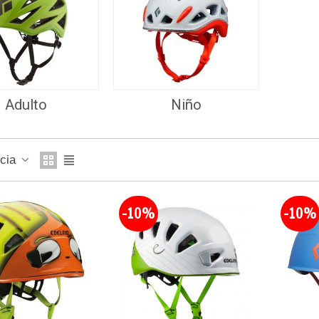
Adulto
Niño
ncia
-10%
-10%