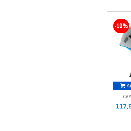
-10%
Añ
CAS
117,