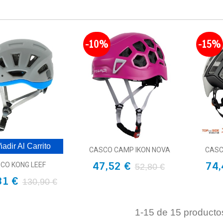
-10%
-15%
adir Al Carrito
CASCO CAMP IKON NOVA
CASC
47,52 €
74,
CO KONG LEEF
52,80 €
81 €
130,90 €
1
-15 de 15 producto