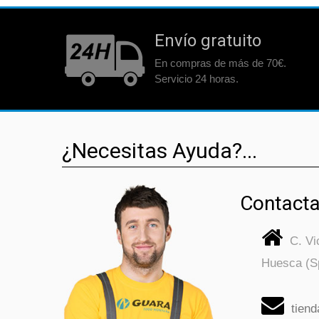
Envío gratuito
En compras de más de 70€.
Servicio 24 horas.
¿Necesitas Ayuda?...
Contacta
C. V
Huesca (S
tien