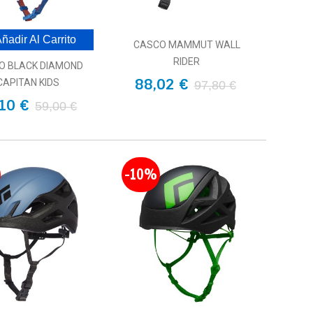
ñadir Al Carrito
CASCO MAMMUT WALL
RIDER
O BLACK DIAMOND
88,02 €
CAPITAN KIDS
97,80 €
10 €
59,00 €
-10%