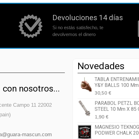
Devoluciones 14 días
Si no estás satisfecho, te
devolvemos el dinero
Novedades
TABLA ENTRENAMI
Y&Y BALLS 100 Mm
 con nosotros...
30,50 €
PARABOL PETZL B
icente Campo 11 22002
STEEL 10 Mm X 85
pain)
1,90 €
MAGNESIO TEKNOG
PODWER CHALK 20
da@guara-mascun.com