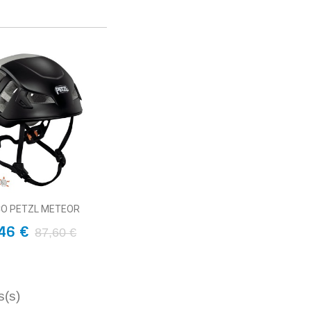
O PETZL METEOR
46 €
87,60 €
s(s)