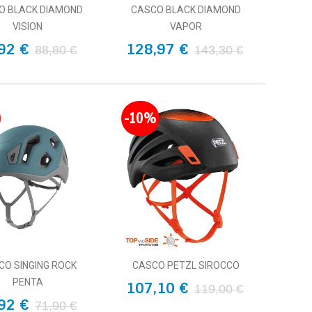
O BLACK DIAMOND
CASCO BLACK DIAMOND
VISION
VAPOR
92 €
128,97 €
88,80 €
143,30 €
-10%
CO SINGING ROCK
CASCO PETZL SIROCCO
PENTA
107,10 €
119,00 €
92 €
71,90 €