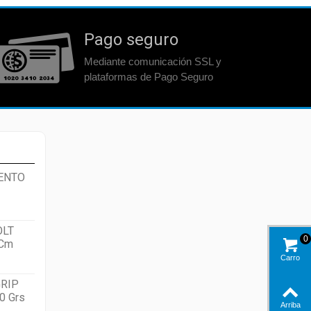
Pago seguro
Mediante comunicación SSL y
plataformas de Pago Seguro
ENTO
OLT
0
 Cm
Carro
RIP
0 Grs
Arriba