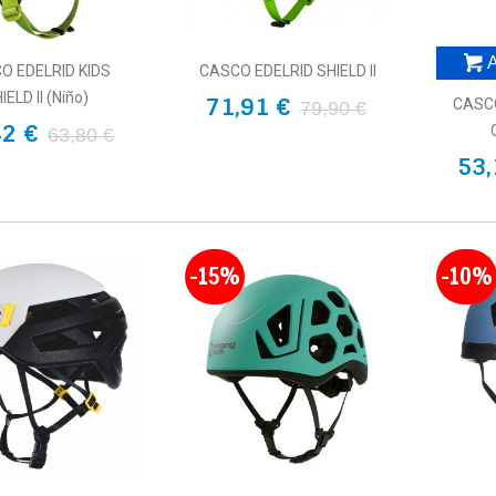
A
O EDELRID KIDS
CASCO EDELRID SHIELD II
IELD II (niño)
71,91 €
CASC
79,90 €
42 €
63,80 €
53,
-15%
-10%