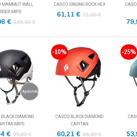
O MAMMUT WALL
CASCO SINGING ROCK HEX
CASC
RIDER MIPS
61,11 €
71,90 €
06 €
79,
168,90 €
-10%
-25%
AgotadoAgotado
 BLACK DIAMOND
CASCO BLACK DIAMOND
CAS
APITAN MIPS
CAPITAN
04 €
60,21 €
53,
95,60 €
66,90 €