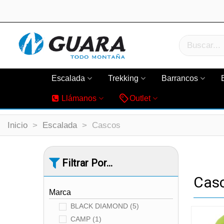
Escalada
Trekking
Barrancos
Llámanos
Outlet
Inicio
>
Escalada
>
Cascos
Filtrar Por...
Cas
Marca
BLACK DIAMOND
(5)
CAMP
(1)