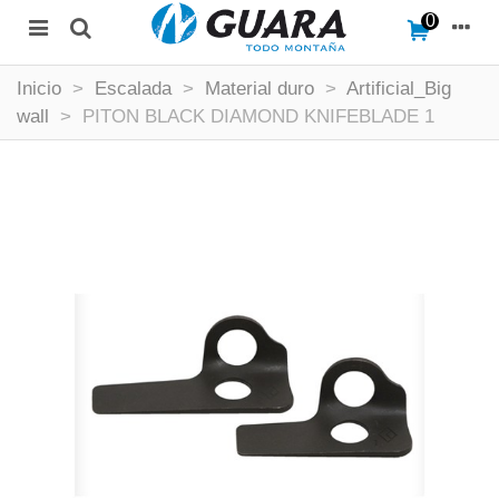
0
Inicio
>
Escalada
>
Material duro
>
Artificial_Big
wall
>
PITON BLACK DIAMOND KNIFEBLADE 1