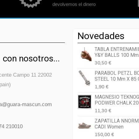
devolvemos el dinero
Novedades
TABLA ENTRENAMI
Y&Y BALLS 100 Mm
 con nosotros...
30,50 €
PARABOL PETZL B
icente Campo 11 22002
STEEL 10 Mm X 85
pain)
1,90 €
MAGNESIO TEKNOG
PODWER CHALK 20
da@guara-mascun.com
11,30 €
ZAPATILLA NNORM
74 210010
CADI Women
150,00 €