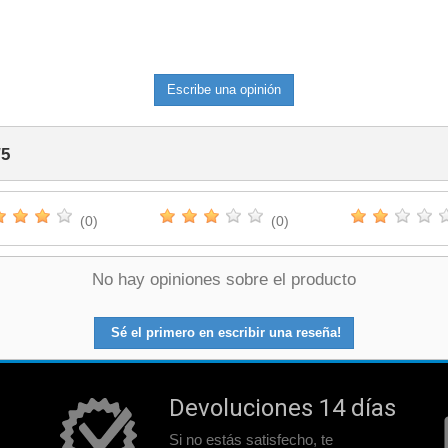
Escribe una opinión
/
5
(0)
(0)
No hay opiniones sobre el producto
Sé el primero en escribir una reseña!
Devoluciones 14 días
Si no estás satisfecho, te