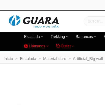
Escalada
Trekking
Barrancos
Llámanos
Outlet
Inicio
>
Escalada
>
Material duro
>
Artificial_Big wall