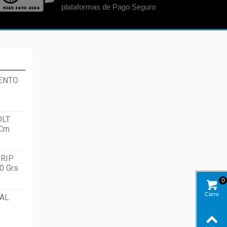
plataformas de Pago Seguro
ENTO
OLT
 Cm
RIP
0 Grs
0
Carro
AL