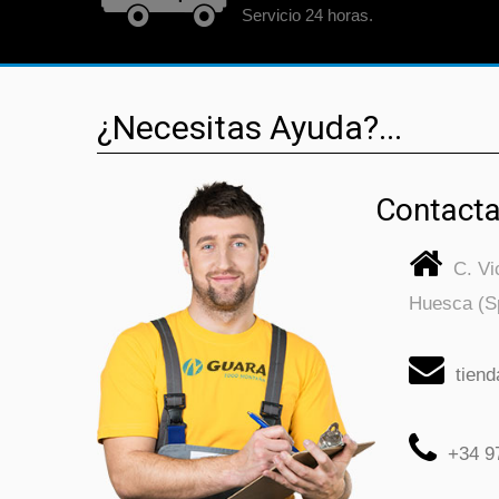
Servicio 24 horas.
¿Necesitas Ayuda?...
Contacta
C. V
Huesca (S
tien
+34 9