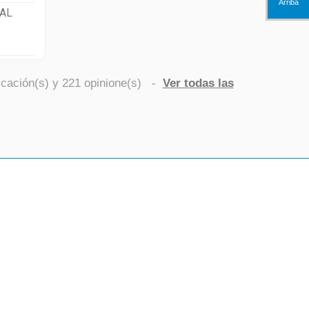
Arriba
AL
icación(s) y
221
opinione(s)
-
Ver todas las