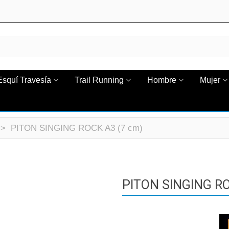
Esquí Travesía
Trail Running
Hombre
Mujer
>
PITON SINGING ROCK A3 (7 cm)
PITON SINGING RO