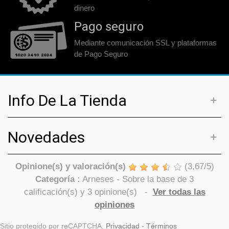
dinero
Pago seguro
Mediante comunicación SSL y plataformas
de Pago Seguro
Info De La Tienda
Novedades
Opinione(s) y valoración(s)
(
3,67
/
5
)
Categoría :
Arneses
- Sobre la base de
3
calificación(s) y
3
opinione(s)
-
Ver todas las
opiniones
Sitio protegido por reCAPTCHA.
Privacidad
-
Términos