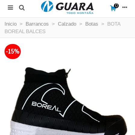
0
Inicio
>
Barrancos
>
Calzado
>
Botas
>
BOTA
BOREAL BALCES
-15%