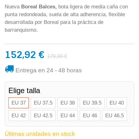
Nueva
Boreal Balces,
bota ligera de media caña con
punta redondeada, suela de alta adherencia, flexible
desarrollada por Boreal para la práctica de
barranquismo.
152,92 €
179,90 €
Entrega en 24 - 48 horas
Elige talla
EU 37
EU 37.5
EU 38
EU 39.5
EU 40
EU 42
EU 42.5
EU 44
EU 46
EU 46.5
Últimas unidades en stock