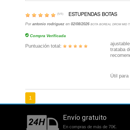
ESTUPENDAS BOTAS
(
5
/
5
)
Por
antonio rodriguez
en
02/08/2026
BOTA BOREAL DROM MID 
Compra Verificada
ajustable
Puntuación total:
trataba d
recomend
Útil para
1
Envío gratuito
En compras de más de 70€.