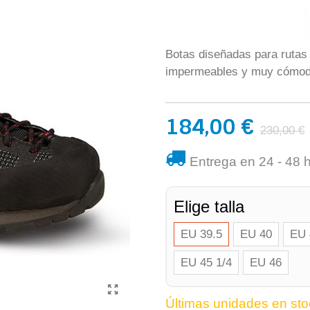
Botas diseñadas para rutas 
impermeables y muy cómoda
184,00 €
230,00 €
Entrega en 24 - 48 
Elige talla
EU 39.5
EU 40
EU 
EU 45 1/4
EU 46
Últimas unidades en sto