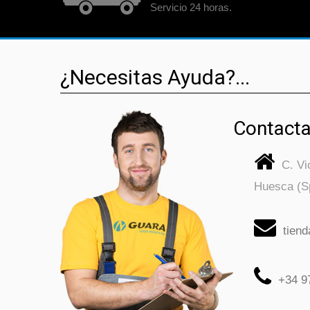
Servicio 24 horas.
¿Necesitas Ayuda?...
Contacta
C. V
Huesca (S
tien
+34 9