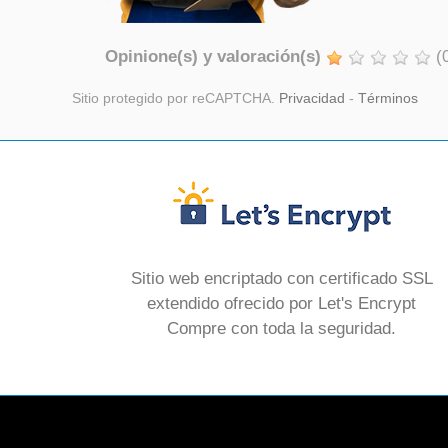
Opinione(s) y valoración(s)
(
Sitio protegido por reCAPTCHA.
Privacidad
-
Términos
Sitio web encriptado con certificado SSL
extendido ofrecido por Let's Encrypt
Compre con toda la seguridad.