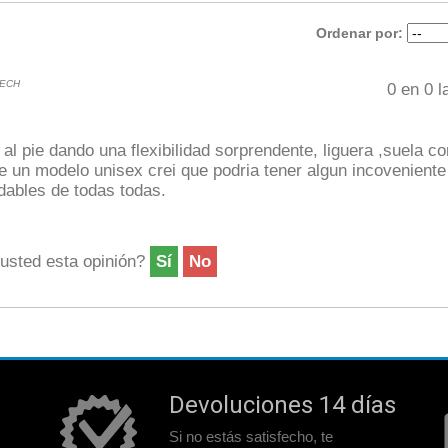
Ordenar por:
TECH
0
en
0
la
 al pie dando una flexibilidad sorprendente, liguera ,suela 
e un modelo unisex crei que podria tener algun incoveniente 
ables de todas todas.
 usted esta opinión?
Sí
No
Devoluciones 14 días
Si no estás satisfecho, te