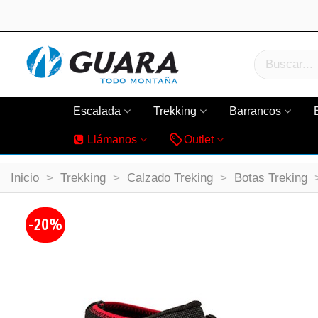
Escalada
Trekking
Barrancos
Llámanos
Outlet
Inicio
>
Trekking
>
Calzado Treking
>
Botas Treking
-20%