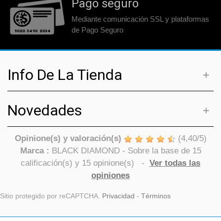
Pago seguro
Mediante comunicación SSL y plataformas
de Pago Seguro
Info De La Tienda
Novedades
Opinione(s) y valoración(s)
(
4,40
/
5
)
Marca :
BLACK DIAMOND
- Sobre la base de
15
calificación(s) y
15
opinione(s)
-
Ver todas las
opiniones
Sitio protegido por reCAPTCHA.
Privacidad
-
Términos