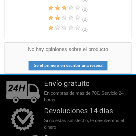
(0)
(0)
(0)
No hay opiniones sobre el producto
Sé el primero en escribir una reseña!
Envío gratuito
En compras de más de 70€. Servicio 24
horas.
Devoluciones 14 días
Si no estás satisfecho, te devolvemos el
dinero