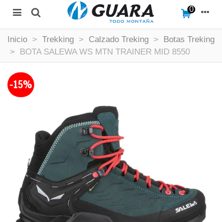
0
Inicio
>
Trekking
>
Calzado Treking
>
Botas Treking
>
BOTA SALEWA WS MTN TRAINER MID 8550
-15%