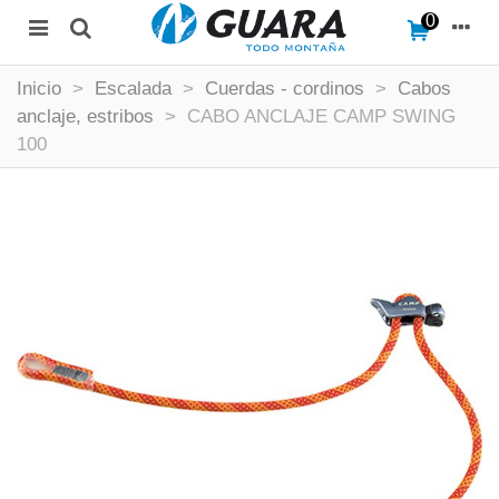
0
Inicio
>
Escalada
>
Cuerdas - cordinos
>
Cabos
anclaje, estribos
>
CABO ANCLAJE CAMP SWING
100