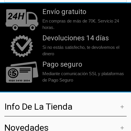
Envío gratuito
En compras de más de 70€. Servicio 24
horas.
Devoluciones 14 días
Si no estás satisfecho, te devolvemos el
dinero
Pago seguro
Mediante comunicación SSL y plataformas
de Pago Seguro
Info De La Tienda
Novedades