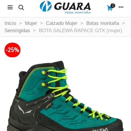
0
Inicio
>
Mujer
>
Calzado Mujer
>
Botas montaña
>
Semirigidas
>
BOTA SALEWA RAPACE GTX (mujer)
-25%