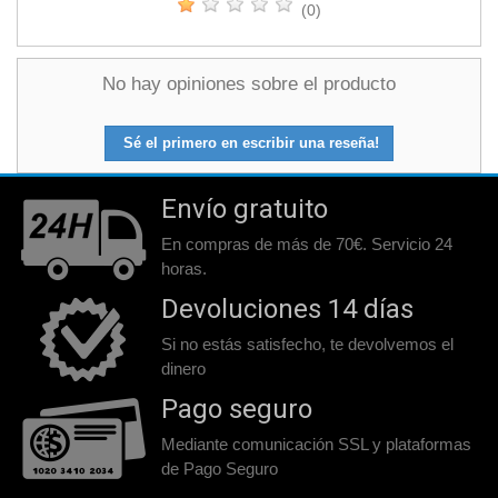
(0)
No hay opiniones sobre el producto
Sé el primero en escribir una reseña!
Envío gratuito
En compras de más de 70€. Servicio 24
horas.
Devoluciones 14 días
Si no estás satisfecho, te devolvemos el
dinero
Pago seguro
Mediante comunicación SSL y plataformas
de Pago Seguro