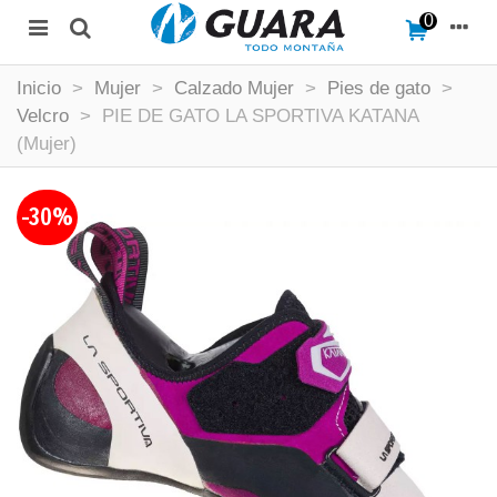
0
Inicio
>
Mujer
>
Calzado Mujer
>
Pies de gato
>
Velcro
>
PIE DE GATO LA SPORTIVA KATANA
(Mujer)
-30%