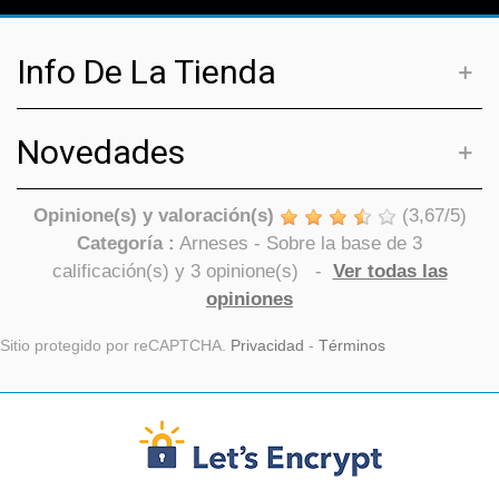
Info De La Tienda
Novedades
Opinione(s) y valoración(s)
(
3,67
/
5
)
Categoría :
Arneses
- Sobre la base de
3
calificación(s) y
3
opinione(s)
-
Ver todas las
opiniones
Sitio protegido por reCAPTCHA.
Privacidad
-
Términos