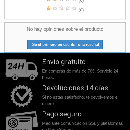
(0)
(0)
No hay opiniones sobre el producto
Sé el primero en escribir una reseña!
Envío gratuito
En compras de más de 70€. Servicio 24
horas.
Devoluciones 14 días
Si no estás satisfecho, te devolvemos el
dinero
Pago seguro
Mediante comunicación SSL y plataformas
de Pago Seguro