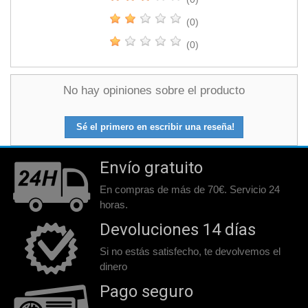
(0)
(0)
No hay opiniones sobre el producto
Sé el primero en escribir una reseña!
Envío gratuito
En compras de más de 70€. Servicio 24
horas.
Devoluciones 14 días
Si no estás satisfecho, te devolvemos el
dinero
Pago seguro