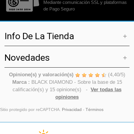
Mediante comunicación SSL y plataformas
de Pago Seguro
Info De La Tienda
Novedades
Opinione(s) y valoración(s)
(
4,40
/
5
)
Marca :
BLACK DIAMOND
- Sobre la base de
15
calificación(s) y
15
opinione(s)
-
Ver todas las
opiniones
Sitio protegido por reCAPTCHA.
Privacidad
-
Términos